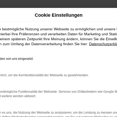
Cookie Einstellungen
ie bestmögliche Nutzung unserer Webseite zu ermöglichen und unsere
hierbei Ihre Präferenzen und verarbeiten Daten für Marketing und Stati
einem späteren Zeitpunkt Ihre Meinung ändern, können Sie die Einwillig
en zum Umfang der Datenverarbeitung finden Sie hier:
Datenschutzerkl
en von uns eingesetzt:
indung.
rlich, um die Kernfunktionalität der Webseite zu gewährleisten.
hine?
aden bestimmter Seiten verhindern. Funktioniert die Seite in e
estmögliche Funktionalität der Webseite. Services von Drittanbietern wie Google 
eitere werden aktiviert.
 zu beheben.
bssystem auf dem neuesten Stand sind.
 es uns, die Nutzung der Webseite zu analysieren, um die Leistung zu messen u