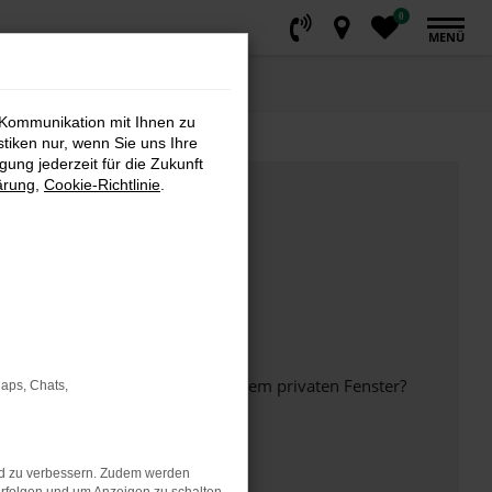
0
MENÜ
 Kommunikation mit Ihnen zu
stiken nur, wenn Sie uns Ihre
ung jederzeit für die Zukunft
ärung
,
Cookie-Richtlinie
.
inem anderen Browser oder in einem privaten Fenster?
Maps, Chats,
nd zu verbessern. Zudem werden