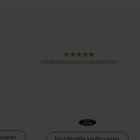
7188
Bewertungen auf ProvenExpert.com
Thormann-Gruppe
urieren
Ford-Modelle konfigurieren