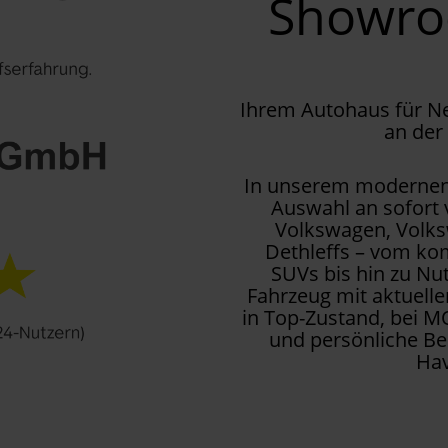
Showr
Ihrem Autohaus für 
an der
In unserem modernen 
Auswahl an sofort
Volkswagen, Volks
Dethleffs – vom kom
SUVs bis hin zu Nu
Fahrzeug mit aktuell
in Top-Zustand, bei M
und persönliche Be
Hav