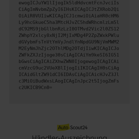
ewogICJuYW1lIjogIk5ldHdvcmtFcnJvciIs
CiAgImNvbmZpZyI6IHsKICAgICJtZXRob2Qi
OiAiR0VUIiwKICAgICJ1cmwiOiAiaHR0cHM6
Ly9hcGkueC5ha3MtcHJvZC5hdWRhcmlzLm5l
dC92MS9jbGllbnRzLzI0OTMvd2Vic2l0ZS12
ZWhpY2xlcy8xNjI2MjIxMDg4P2ZpZWxkPWlu
dGVybmFsTnVtYmVyJndlYnNpdGU9NjVmMWM2
M2EyNmJhZjc2OThlMDg2OTdjIiwKICAgICJo
ZWFkZXJzIjoge30sCiAgICAiYm9keSI6IG51
bGwsCiAgICAiZXhwZWN0IjogewogICAgICAi
cmVzcG9uc2VUeXBlIjogIiIKICAgIH0sCiAg
ICAidGltZW91dCI6IDAsCiAgICAicHJvZ3Jl
c3MiOiBudWxsLAogICAgInJpc2t5IjogZmFs
c2UKICB9Cn0=