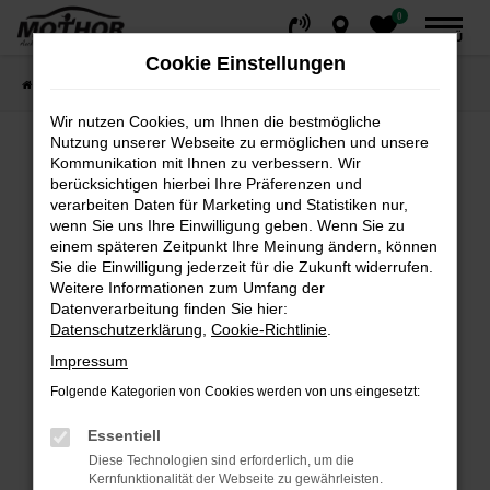
0
Zum
MENÜ
Hauptinhalt
Cookie Einstellungen
springen
Startseite
Fahrzeuge
Fahrzeugsuche
Wir nutzen Cookies, um Ihnen die bestmögliche
Nutzung unserer Webseite zu ermöglichen und unsere
Kommunikation mit Ihnen zu verbessern. Wir
Fehler: Network Error
berücksichtigen hierbei Ihre Präferenzen und
verarbeiten Daten für Marketing und Statistiken nur,
wenn Sie uns Ihre Einwilligung geben. Wenn Sie zu
Beim Laden ist ein Fehler aufgetreten.
einem späteren Zeitpunkt Ihre Meinung ändern, können
Hier sind ein paar Tipps, die dir helfen können:
Sie die Einwilligung jederzeit für die Zukunft widerrufen.
Weitere Informationen zum Umfang der
Überprüfe deine Firewall und deine
Datenverarbeitung finden Sie hier:
Internetverbindung.
Datenschutzerklärung
,
Cookie-Richtlinie
.
Laden andere Webseiten, zum Beispiel deine
Impressum
Suchmaschine?
Folgende Kategorien von Cookies werden von uns eingesetzt:
Prüfe deine Browsererweiterungen.
Manche Erweiterungen, wie Werbeblocker,
Essentiell
können das Laden bestimmter Seiten
Diese Technologien sind erforderlich, um die
verhindern. Funktioniert die Seite in einem
Kernfunktionalität der Webseite zu gewährleisten.