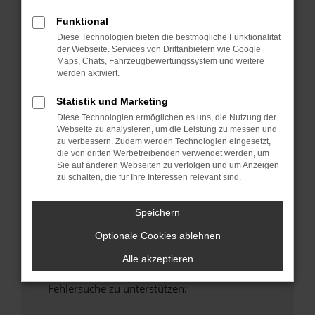
anderen Browser oder in einem privaten
Funktional
Fenster?
Diese Technologien bieten die bestmögliche Funktionalität
Starte dein Gerät neu.
der Webseite. Services von Drittanbietern wie Google
Das kann manchmal helfen, vorübergehende
Maps, Chats, Fahrzeugbewertungssystem und weitere
werden aktiviert.
Probleme zu beheben.
Stelle sicher, dass dein Browser und dein
Statistik und Marketing
Betriebssystem auf dem neuesten Stand
Diese Technologien ermöglichen es uns, die Nutzung der
sind.
Webseite zu analysieren, um die Leistung zu messen und
Veraltete Software birgt nicht nur ein
zu verbessern. Zudem werden Technologien eingesetzt,
die von dritten Werbetreibenden verwendet werden, um
Sicherheitsrisiko, sondern kann auch dazu
Sie auf anderen Webseiten zu verfolgen und um Anzeigen
führen, dass bestimmte Funktionen nicht mehr
zu schalten, die für Ihre Interessen relevant sind.
unterstützt werden.
Wende dich an den Webseitenbetreiber.
Speichern
Wenn du alle oben genannten Schritte versucht
Optionale Cookies ablehnen
hast, kontaktiere uns bitte. Wir werden
versuchen, das Problem zu beheben. Du kannst
Alle akzeptieren
uns diesen Text schicken, um uns bei der
Fehlersuche zu unterstützen: