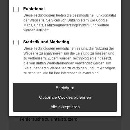
anderen Browser oder in einem privaten
Funktional
Fenster?
Diese Technologien bieten die bestmögliche Funktionalität
Starte dein Gerät neu.
der Webseite. Services von Drittanbietern wie Google
Das kann manchmal helfen, vorübergehende
Maps, Chats, Fahrzeugbewertungssystem und weitere
werden aktiviert.
Probleme zu beheben.
Stelle sicher, dass dein Browser und dein
Statistik und Marketing
Betriebssystem auf dem neuesten Stand
Diese Technologien ermöglichen es uns, die Nutzung der
sind.
Webseite zu analysieren, um die Leistung zu messen und
Veraltete Software birgt nicht nur ein
zu verbessern. Zudem werden Technologien eingesetzt,
die von dritten Werbetreibenden verwendet werden, um
Sicherheitsrisiko, sondern kann auch dazu
Sie auf anderen Webseiten zu verfolgen und um Anzeigen
führen, dass bestimmte Funktionen nicht mehr
zu schalten, die für Ihre Interessen relevant sind.
unterstützt werden.
Wende dich an den Webseitenbetreiber.
Speichern
Wenn du alle oben genannten Schritte versucht
Optionale Cookies ablehnen
hast, kontaktiere uns bitte. Wir werden
versuchen, das Problem zu beheben. Du kannst
Alle akzeptieren
uns diesen Text schicken, um uns bei der
Fehlersuche zu unterstützen: