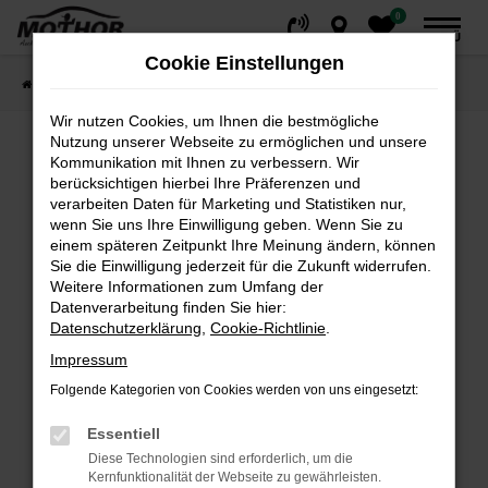
0
Zum
MENÜ
Hauptinhalt
Cookie Einstellungen
springen
Startseite
Fahrzeuge
Fahrzeugsuche
Wir nutzen Cookies, um Ihnen die bestmögliche
Nutzung unserer Webseite zu ermöglichen und unsere
Kommunikation mit Ihnen zu verbessern. Wir
Fehler: Network Error
berücksichtigen hierbei Ihre Präferenzen und
verarbeiten Daten für Marketing und Statistiken nur,
wenn Sie uns Ihre Einwilligung geben. Wenn Sie zu
Beim Laden ist ein Fehler aufgetreten.
einem späteren Zeitpunkt Ihre Meinung ändern, können
Hier sind ein paar Tipps, die dir helfen können:
Sie die Einwilligung jederzeit für die Zukunft widerrufen.
Weitere Informationen zum Umfang der
Überprüfe deine Firewall und deine
Datenverarbeitung finden Sie hier:
Internetverbindung.
Datenschutzerklärung
,
Cookie-Richtlinie
.
Laden andere Webseiten, zum Beispiel deine
Impressum
Suchmaschine?
Folgende Kategorien von Cookies werden von uns eingesetzt:
Prüfe deine Browsererweiterungen.
Manche Erweiterungen, wie Werbeblocker,
Essentiell
können das Laden bestimmter Seiten
Diese Technologien sind erforderlich, um die
verhindern. Funktioniert die Seite in einem
Kernfunktionalität der Webseite zu gewährleisten.