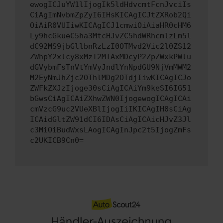
ewogICJuYW1lIjogIk5ldHdvcmtFcnJvciIs
CiAgImNvbmZpZyI6IHsKICAgICJtZXRob2Qi
OiAiR0VUIiwKICAgICJ1cmwiOiAiaHR0cHM6
Ly9hcGkueC5ha3MtcHJvZC5hdWRhcmlzLm5l
dC92MS9jbGllbnRzLzI0OTMvd2Vic2l0ZS12
ZWhpY2xlcy8xMzI2MTAxMDcyP2ZpZWxkPWlu
dGVybmFsTnVtYmVyJndlYnNpdGU9NjVmMWM2
M2EyNmJhZjc2OThlMDg2OTdjIiwKICAgICJo
ZWFkZXJzIjoge30sCiAgICAiYm9keSI6IG51
bGwsCiAgICAiZXhwZWN0IjogewogICAgICAi
cmVzcG9uc2VUeXBlIjogIiIKICAgIH0sCiAg
ICAidGltZW91dCI6IDAsCiAgICAicHJvZ3Jl
c3MiOiBudWxsLAogICAgInJpc2t5IjogZmFs
c2UKICB9Cn0=