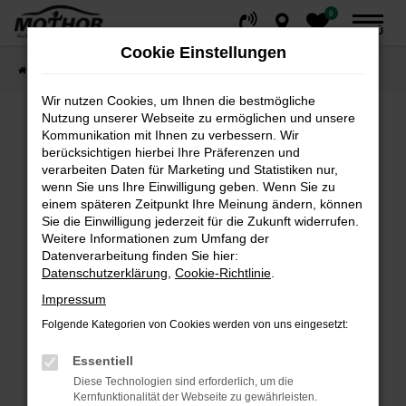
0
Zum
MENÜ
Hauptinhalt
Cookie Einstellungen
springen
Startseite
Fahrzeuge
Fahrzeugsuche
Wir nutzen Cookies, um Ihnen die bestmögliche
Nutzung unserer Webseite zu ermöglichen und unsere
Kommunikation mit Ihnen zu verbessern. Wir
Fehler: Network Error
berücksichtigen hierbei Ihre Präferenzen und
verarbeiten Daten für Marketing und Statistiken nur,
wenn Sie uns Ihre Einwilligung geben. Wenn Sie zu
Beim Laden ist ein Fehler aufgetreten.
einem späteren Zeitpunkt Ihre Meinung ändern, können
Hier sind ein paar Tipps, die dir helfen können:
Sie die Einwilligung jederzeit für die Zukunft widerrufen.
Weitere Informationen zum Umfang der
Überprüfe deine Firewall und deine
Datenverarbeitung finden Sie hier:
Internetverbindung.
Datenschutzerklärung
,
Cookie-Richtlinie
.
Laden andere Webseiten, zum Beispiel deine
Impressum
Suchmaschine?
Folgende Kategorien von Cookies werden von uns eingesetzt:
Prüfe deine Browsererweiterungen.
Manche Erweiterungen, wie Werbeblocker,
Essentiell
können das Laden bestimmter Seiten
Diese Technologien sind erforderlich, um die
verhindern. Funktioniert die Seite in einem
Kernfunktionalität der Webseite zu gewährleisten.