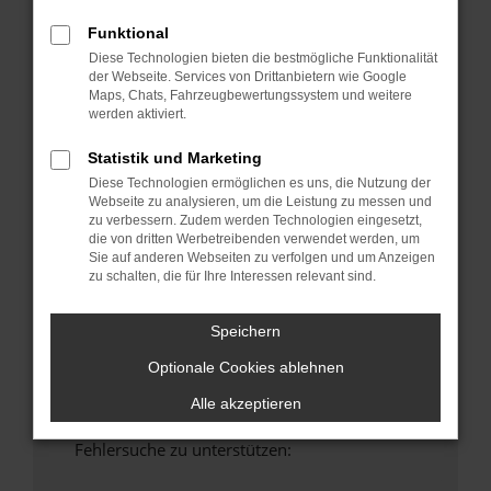
anderen Browser oder in einem privaten
Funktional
Fenster?
Diese Technologien bieten die bestmögliche Funktionalität
Starte dein Gerät neu.
der Webseite. Services von Drittanbietern wie Google
Das kann manchmal helfen, vorübergehende
Maps, Chats, Fahrzeugbewertungssystem und weitere
werden aktiviert.
Probleme zu beheben.
Stelle sicher, dass dein Browser und dein
Statistik und Marketing
Betriebssystem auf dem neuesten Stand
Diese Technologien ermöglichen es uns, die Nutzung der
sind.
Webseite zu analysieren, um die Leistung zu messen und
Veraltete Software birgt nicht nur ein
zu verbessern. Zudem werden Technologien eingesetzt,
die von dritten Werbetreibenden verwendet werden, um
Sicherheitsrisiko, sondern kann auch dazu
Sie auf anderen Webseiten zu verfolgen und um Anzeigen
führen, dass bestimmte Funktionen nicht mehr
zu schalten, die für Ihre Interessen relevant sind.
unterstützt werden.
Wende dich an den Webseitenbetreiber.
Speichern
Wenn du alle oben genannten Schritte versucht
Optionale Cookies ablehnen
hast, kontaktiere uns bitte. Wir werden
versuchen, das Problem zu beheben. Du kannst
Alle akzeptieren
uns diesen Text schicken, um uns bei der
Fehlersuche zu unterstützen: