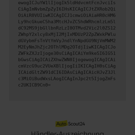
ewogICJuYW1lIjogIk5ldHdvcmtFcnJvciIs
CiAgImNvbmZpZyI6IHsKICAgICJtZXRob2Qi
OiAiR0VUIiwKICAgICJ1cmwiOiAiaHR0cHM6
Ly9hcGkueC5ha3MtcHJvZC5hdWRhcmlzLm5l
dC92MS9jbGllbnRzLzI0OTMvd2Vic2l0ZS12
ZWhpY2xlcy8xMjI2MjIxMDUzP2ZpZWxkPWlu
dGVybmFsTnVtYmVyJndlYnNpdGU9NjVmMWM2
M2EyNmJhZjc2OThlMDg2OTdjIiwKICAgICJo
ZWFkZXJzIjoge30sCiAgICAiYm9keSI6IG51
bGwsCiAgICAiZXhwZWN0IjogewogICAgICAi
cmVzcG9uc2VUeXBlIjogIiIKICAgIH0sCiAg
ICAidGltZW91dCI6IDAsCiAgICAicHJvZ3Jl
c3MiOiBudWxsLAogICAgInJpc2t5IjogZmFs
c2UKICB9Cn0=