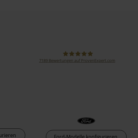
7189
Bewertungen auf ProvenExpert.com
Thormann-Gruppe
urieren
Ford-Modelle konfigurieren