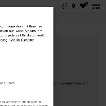
0
MENÜ
 Kommunikation mit Ihnen zu
stiken nur, wenn Sie uns Ihre
ung jederzeit für die Zukunft
ärung
,
Cookie-Richtlinie
.
inem anderen Browser oder in einem privaten Fenster?
Maps, Chats,
nd zu verbessern. Zudem werden