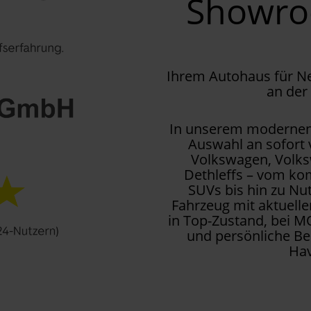
Showr
Ihrem Autohaus für 
an der
In unserem modernen 
Auswahl an sofort
Volkswagen, Volks
Dethleffs – vom kom
SUVs bis hin zu Nu
Fahrzeug mit aktuell
in Top-Zustand, bei M
und persönliche Be
Hav