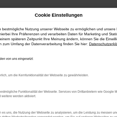
Cookie Einstellungen
ie bestmögliche Nutzung unserer Webseite zu ermöglichen und unsere
hierbei Ihre Präferenzen und verarbeiten Daten für Marketing und Stati
einem späteren Zeitpunkt Ihre Meinung ändern, können Sie die Einwillig
en zum Umfang der Datenverarbeitung finden Sie hier:
Datenschutzerkl
en von uns eingesetzt:
indung.
rlich, um die Kernfunktionalität der Webseite zu gewährleisten.
hine?
aden bestimmter Seiten verhindern. Funktioniert die Seite in e
estmögliche Funktionalität der Webseite. Services von Drittanbietern wie Google 
eitere werden aktiviert.
 zu beheben.
bssystem auf dem neuesten Stand sind.
 es uns, die Nutzung der Webseite zu analysieren, um die Leistung zu messen u