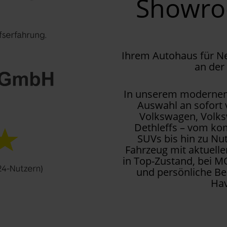
Showr
Ihrem Autohaus für 
an der
In unserem modernen 
Auswahl an sofort
Volkswagen, Volks
Dethleffs – vom kom
SUVs bis hin zu Nu
Fahrzeug mit aktuell
in Top-Zustand, bei M
und persönliche Be
Hav