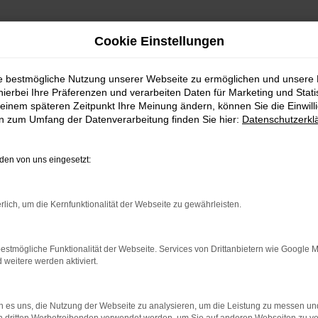
Cookie Einstellungen
ie bestmögliche Nutzung unserer Webseite zu ermöglichen und unsere
hierbei Ihre Präferenzen und verarbeiten Daten für Marketing und Stati
einem späteren Zeitpunkt Ihre Meinung ändern, können Sie die Einwillig
en zum Umfang der Datenverarbeitung finden Sie hier:
Datenschutzerkl
en von uns eingesetzt:
indung.
rlich, um die Kernfunktionalität der Webseite zu gewährleisten.
hine?
aden bestimmter Seiten verhindern. Funktioniert die Seite in e
estmögliche Funktionalität der Webseite. Services von Drittanbietern wie Google 
eitere werden aktiviert.
 zu beheben.
bssystem auf dem neuesten Stand sind.
 es uns, die Nutzung der Webseite zu analysieren, um die Leistung zu messen u