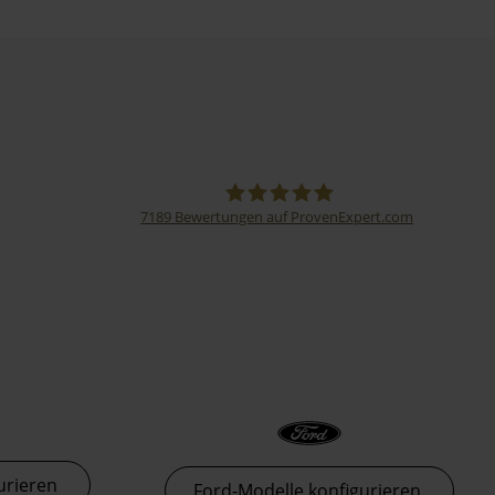
7189
Bewertungen auf ProvenExpert.com
Thormann-Gruppe
urieren
Ford-Modelle konfigurieren