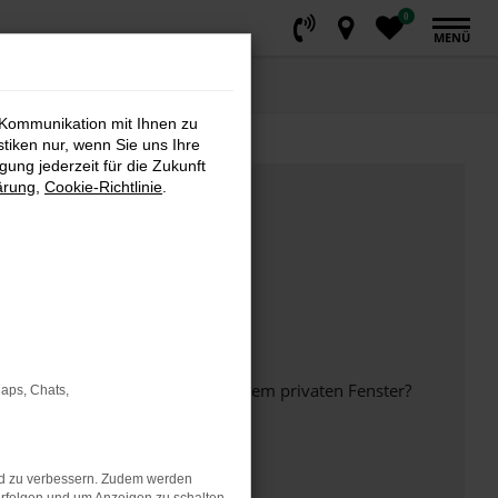
0
MENÜ
 Kommunikation mit Ihnen zu
stiken nur, wenn Sie uns Ihre
ung jederzeit für die Zukunft
ärung
,
Cookie-Richtlinie
.
inem anderen Browser oder in einem privaten Fenster?
Maps, Chats,
nd zu verbessern. Zudem werden