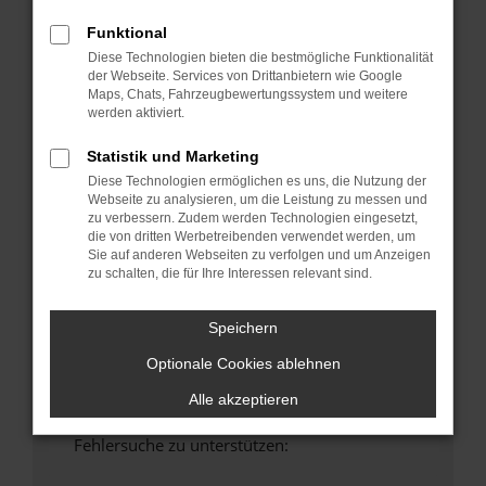
anderen Browser oder in einem privaten
Funktional
Fenster?
Diese Technologien bieten die bestmögliche Funktionalität
Starte dein Gerät neu.
der Webseite. Services von Drittanbietern wie Google
Das kann manchmal helfen, vorübergehende
Maps, Chats, Fahrzeugbewertungssystem und weitere
werden aktiviert.
Probleme zu beheben.
Stelle sicher, dass dein Browser und dein
Statistik und Marketing
Betriebssystem auf dem neuesten Stand
Diese Technologien ermöglichen es uns, die Nutzung der
sind.
Webseite zu analysieren, um die Leistung zu messen und
Veraltete Software birgt nicht nur ein
zu verbessern. Zudem werden Technologien eingesetzt,
die von dritten Werbetreibenden verwendet werden, um
Sicherheitsrisiko, sondern kann auch dazu
Sie auf anderen Webseiten zu verfolgen und um Anzeigen
führen, dass bestimmte Funktionen nicht mehr
zu schalten, die für Ihre Interessen relevant sind.
unterstützt werden.
Wende dich an den Webseitenbetreiber.
Speichern
Wenn du alle oben genannten Schritte versucht
Optionale Cookies ablehnen
hast, kontaktiere uns bitte. Wir werden
versuchen, das Problem zu beheben. Du kannst
Alle akzeptieren
uns diesen Text schicken, um uns bei der
Fehlersuche zu unterstützen: