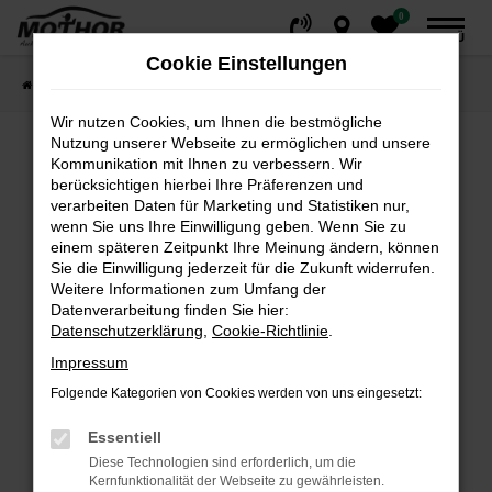
0
Zum
MENÜ
Hauptinhalt
Cookie Einstellungen
springen
Startseite
Fahrzeuge
Fahrzeugsuche
Wir nutzen Cookies, um Ihnen die bestmögliche
Nutzung unserer Webseite zu ermöglichen und unsere
Kommunikation mit Ihnen zu verbessern. Wir
Fehler: Network Error
berücksichtigen hierbei Ihre Präferenzen und
verarbeiten Daten für Marketing und Statistiken nur,
wenn Sie uns Ihre Einwilligung geben. Wenn Sie zu
Beim Laden ist ein Fehler aufgetreten.
einem späteren Zeitpunkt Ihre Meinung ändern, können
Hier sind ein paar Tipps, die dir helfen können:
Sie die Einwilligung jederzeit für die Zukunft widerrufen.
Weitere Informationen zum Umfang der
Überprüfe deine Firewall und deine
Datenverarbeitung finden Sie hier:
Internetverbindung.
Datenschutzerklärung
,
Cookie-Richtlinie
.
Laden andere Webseiten, zum Beispiel deine
Impressum
Suchmaschine?
Folgende Kategorien von Cookies werden von uns eingesetzt:
Prüfe deine Browsererweiterungen.
Manche Erweiterungen, wie Werbeblocker,
Essentiell
können das Laden bestimmter Seiten
Diese Technologien sind erforderlich, um die
verhindern. Funktioniert die Seite in einem
Kernfunktionalität der Webseite zu gewährleisten.