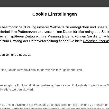
Cookie Einstellungen
ie bestmögliche Nutzung unserer Webseite zu ermöglichen und unsere
hierbei Ihre Präferenzen und verarbeiten Daten für Marketing und Stati
einem späteren Zeitpunkt Ihre Meinung ändern, können Sie die Einwillig
en zum Umfang der Datenverarbeitung finden Sie hier:
Datenschutzerkl
en von uns eingesetzt:
indung.
rlich, um die Kernfunktionalität der Webseite zu gewährleisten.
hine?
aden bestimmter Seiten verhindern. Funktioniert die Seite in e
estmögliche Funktionalität der Webseite. Services von Drittanbietern wie Google 
eitere werden aktiviert.
 zu beheben.
bssystem auf dem neuesten Stand sind.
 es uns, die Nutzung der Webseite zu analysieren, um die Leistung zu messen u