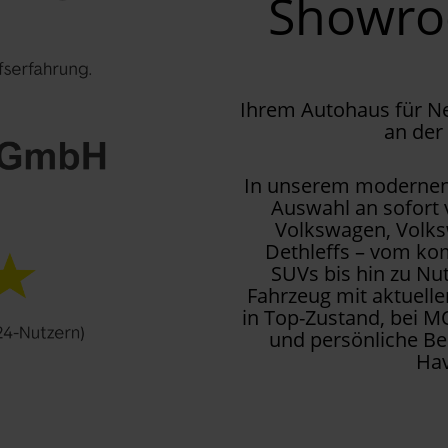
Showr
Ihrem Autohaus für 
an der
In unserem modernen 
Auswahl an sofort
Volkswagen, Volks
Dethleffs – vom kom
SUVs bis hin zu Nu
Fahrzeug mit aktuell
in Top-Zustand, bei M
und persönliche Be
Hav