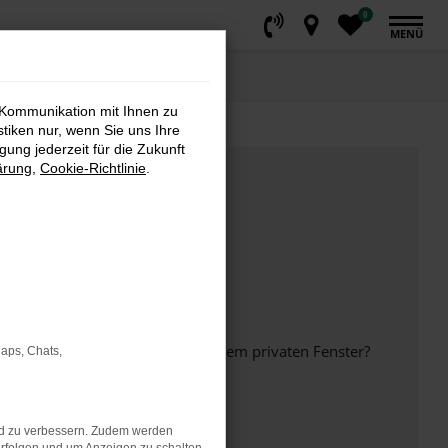
0
MENÜ
 Kommunikation mit Ihnen zu
stiken nur, wenn Sie uns Ihre
ung jederzeit für die Zukunft
ärung
,
Cookie-Richtlinie
.
inem anderen Browser oder in einem privaten Fenster?
Maps, Chats,
nd zu verbessern. Zudem werden