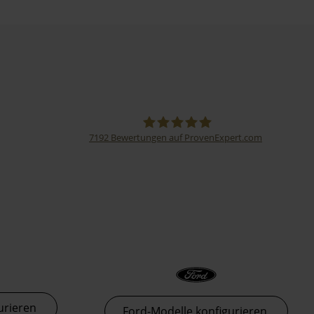
7192
Bewertungen auf ProvenExpert.com
Thormann-Gruppe
urieren
Ford-Modelle konfigurieren