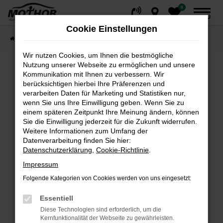
0
Zum
MENÜ
Hauptinhalt
Cookie Einstellungen
springen
Startseite
Fahrzeuge
Fahrzeugsuche
Wir nutzen Cookies, um Ihnen die bestmögliche
Nutzung unserer Webseite zu ermöglichen und unsere
Kommunikation mit Ihnen zu verbessern. Wir
Fehler: Network Error
berücksichtigen hierbei Ihre Präferenzen und
verarbeiten Daten für Marketing und Statistiken nur,
wenn Sie uns Ihre Einwilligung geben. Wenn Sie zu
Beim Laden ist ein Fehler aufgetreten.
einem späteren Zeitpunkt Ihre Meinung ändern, können
Hier sind ein paar Tipps, die dir helfen können:
Sie die Einwilligung jederzeit für die Zukunft widerrufen.
Weitere Informationen zum Umfang der
Überprüfe deine Firewall und deine
Datenverarbeitung finden Sie hier:
Internetverbindung.
Datenschutzerklärung
,
Cookie-Richtlinie
.
Laden andere Webseiten, zum Beispiel deine
Impressum
Suchmaschine?
Folgende Kategorien von Cookies werden von uns eingesetzt:
Prüfe deine Browsererweiterungen.
Manche Erweiterungen, wie Werbeblocker,
Essentiell
können das Laden bestimmter Seiten
Diese Technologien sind erforderlich, um die
verhindern. Funktioniert die Seite in einem
Kernfunktionalität der Webseite zu gewährleisten.