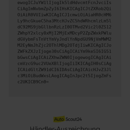
ewogICJuYW1lIjogIk5ldHdvcmtFcnJvciIs
CiAgImNvbmZpZyI6IHsKICAgICJtZXRob2Qi
OiAiR0VUIiwKICAgICJ1cmwiOiAiaHR0cHM6
Ly9hcGkueC5ha3MtcHJvZC5hdWRhcmlzLm5l
dC92MS9jbGllbnRzLzI0OTMvd2Vic2l0ZS12
ZWhpY2xlcy8xMjI2MjExMDcyP2ZpZWxkPWlu
dGVybmFsTnVtYmVyJndlYnNpdGU9NjVmMWM2
M2EyNmJhZjc2OThlMDg2OTdjIiwKICAgICJo
ZWFkZXJzIjoge30sCiAgICAiYm9keSI6IG51
bGwsCiAgICAiZXhwZWN0IjogewogICAgICAi
cmVzcG9uc2VUeXBlIjogIiIKICAgIH0sCiAg
ICAidGltZW91dCI6IDAsCiAgICAicHJvZ3Jl
c3MiOiBudWxsLAogICAgInJpc2t5IjogZmFs
c2UKICB9Cn0=