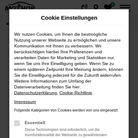
0
Zum
MENÜ
Hauptinhalt
Cookie Einstellungen
springen
Startseite
Fahrzeuge
Fahrzeugsuche
Wir nutzen Cookies, um Ihnen die bestmögliche
Nutzung unserer Webseite zu ermöglichen und unsere
Kommunikation mit Ihnen zu verbessern. Wir
Fehler: Network Error
berücksichtigen hierbei Ihre Präferenzen und
verarbeiten Daten für Marketing und Statistiken nur,
wenn Sie uns Ihre Einwilligung geben. Wenn Sie zu
Beim Laden ist ein Fehler aufgetreten.
einem späteren Zeitpunkt Ihre Meinung ändern, können
Hier sind ein paar Tipps, die dir helfen können:
Sie die Einwilligung jederzeit für die Zukunft widerrufen.
Weitere Informationen zum Umfang der
Überprüfe deine Firewall und deine
Datenverarbeitung finden Sie hier:
Internetverbindung.
Datenschutzerklärung
,
Cookie-Richtlinie
.
Laden andere Webseiten, zum Beispiel deine
Impressum
Suchmaschine?
Folgende Kategorien von Cookies werden von uns eingesetzt:
Prüfe deine Browsererweiterungen.
Manche Erweiterungen, wie Werbeblocker,
Essentiell
können das Laden bestimmter Seiten
Diese Technologien sind erforderlich, um die
verhindern. Funktioniert die Seite in einem
Kernfunktionalität der Webseite zu gewährleisten.