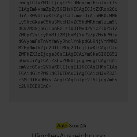
ewogICJuYW1lIjogIk5ldHdvcmtFcnJvciIs
CiAgImNvbmZpZyI6IHsKICAgICJtZXRob2Qi
OiAiR0VUIiwKICAgICJ1cmwiOiAiaHR0cHM6
Ly9hcGkueC5ha3MtcHJvZC5hdWRhcmlzLm5l
dC92MS9jbGllbnRzLzI0OTMvd2Vic2l0ZS12
ZWhpY2xlcy8xMTI2MjExMjYyP2ZpZWxkPWlu
dGVybmFsTnVtYmVyJndlYnNpdGU9NjVmMWM2
M2EyNmJhZjc2OThlMDg2OTdjIiwKICAgICJo
ZWFkZXJzIjoge30sCiAgICAiYm9keSI6IG51
bGwsCiAgICAiZXhwZWN0IjogewogICAgICAi
cmVzcG9uc2VUeXBlIjogIiIKICAgIH0sCiAg
ICAidGltZW91dCI6IDAsCiAgICAicHJvZ3Jl
c3MiOiBudWxsLAogICAgInJpc2t5IjogZmFs
c2UKICB9Cn0=