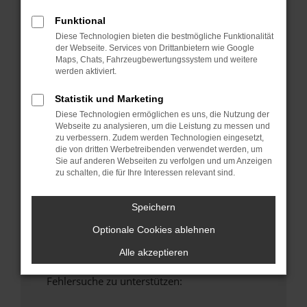
anderen Browser oder in einem privaten
Funktional
Fenster?
Diese Technologien bieten die bestmögliche Funktionalität
Starte dein Gerät neu.
der Webseite. Services von Drittanbietern wie Google
Das kann manchmal helfen, vorübergehende
Maps, Chats, Fahrzeugbewertungssystem und weitere
werden aktiviert.
Probleme zu beheben.
Stelle sicher, dass dein Browser und dein
Statistik und Marketing
Betriebssystem auf dem neuesten Stand
Diese Technologien ermöglichen es uns, die Nutzung der
sind.
Webseite zu analysieren, um die Leistung zu messen und
Veraltete Software birgt nicht nur ein
zu verbessern. Zudem werden Technologien eingesetzt,
die von dritten Werbetreibenden verwendet werden, um
Sicherheitsrisiko, sondern kann auch dazu
Sie auf anderen Webseiten zu verfolgen und um Anzeigen
führen, dass bestimmte Funktionen nicht mehr
zu schalten, die für Ihre Interessen relevant sind.
unterstützt werden.
Wende dich an den Webseitenbetreiber.
Speichern
Wenn du alle oben genannten Schritte versucht
Optionale Cookies ablehnen
hast, kontaktiere uns bitte. Wir werden
versuchen, das Problem zu beheben. Du kannst
Alle akzeptieren
uns diesen Text schicken, um uns bei der
Fehlersuche zu unterstützen: