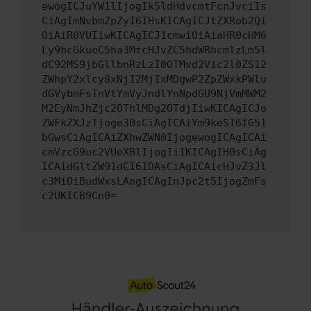
ewogICJuYW1lIjogIk5ldHdvcmtFcnJvciIs
CiAgImNvbmZpZyI6IHsKICAgICJtZXRob2Qi
OiAiR0VUIiwKICAgICJ1cmwiOiAiaHR0cHM6
Ly9hcGkueC5ha3MtcHJvZC5hdWRhcmlzLm5l
dC92MS9jbGllbnRzLzI0OTMvd2Vic2l0ZS12
ZWhpY2xlcy8xNjI2MjIxMDgwP2ZpZWxkPWlu
dGVybmFsTnVtYmVyJndlYnNpdGU9NjVmMWM2
M2EyNmJhZjc2OThlMDg2OTdjIiwKICAgICJo
ZWFkZXJzIjoge30sCiAgICAiYm9keSI6IG51
bGwsCiAgICAiZXhwZWN0IjogewogICAgICAi
cmVzcG9uc2VUeXBlIjogIiIKICAgIH0sCiAg
ICAidGltZW91dCI6IDAsCiAgICAicHJvZ3Jl
c3MiOiBudWxsLAogICAgInJpc2t5IjogZmFs
c2UKICB9Cn0=