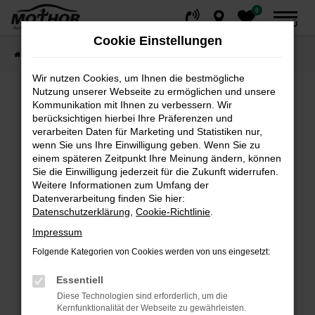
0
Zum
MENÜ
Hauptinhalt
Cookie Einstellungen
springen
Startseite
Fahrzeuge
Fahrzeugsuche
Wir nutzen Cookies, um Ihnen die bestmögliche
Nutzung unserer Webseite zu ermöglichen und unsere
Kommunikation mit Ihnen zu verbessern. Wir
Fehler: Network Error
berücksichtigen hierbei Ihre Präferenzen und
verarbeiten Daten für Marketing und Statistiken nur,
wenn Sie uns Ihre Einwilligung geben. Wenn Sie zu
Beim Laden ist ein Fehler aufgetreten.
einem späteren Zeitpunkt Ihre Meinung ändern, können
Hier sind ein paar Tipps, die dir helfen können:
Sie die Einwilligung jederzeit für die Zukunft widerrufen.
Weitere Informationen zum Umfang der
Überprüfe deine Firewall und deine
Datenverarbeitung finden Sie hier:
Internetverbindung.
Datenschutzerklärung
,
Cookie-Richtlinie
.
Laden andere Webseiten, zum Beispiel deine
Impressum
Suchmaschine?
Folgende Kategorien von Cookies werden von uns eingesetzt:
Prüfe deine Browsererweiterungen.
Manche Erweiterungen, wie Werbeblocker,
Essentiell
können das Laden bestimmter Seiten
Diese Technologien sind erforderlich, um die
verhindern. Funktioniert die Seite in einem
Kernfunktionalität der Webseite zu gewährleisten.