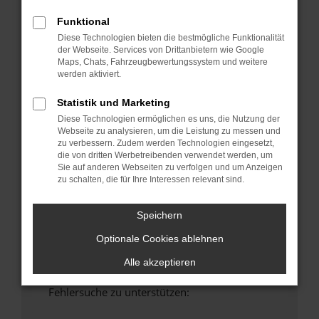
anderen Browser oder in einem privaten
Funktional
Fenster?
Diese Technologien bieten die bestmögliche Funktionalität
Starte dein Gerät neu.
der Webseite. Services von Drittanbietern wie Google
Das kann manchmal helfen, vorübergehende
Maps, Chats, Fahrzeugbewertungssystem und weitere
werden aktiviert.
Probleme zu beheben.
Stelle sicher, dass dein Browser und dein
Statistik und Marketing
Betriebssystem auf dem neuesten Stand
Diese Technologien ermöglichen es uns, die Nutzung der
sind.
Webseite zu analysieren, um die Leistung zu messen und
Veraltete Software birgt nicht nur ein
zu verbessern. Zudem werden Technologien eingesetzt,
die von dritten Werbetreibenden verwendet werden, um
Sicherheitsrisiko, sondern kann auch dazu
Sie auf anderen Webseiten zu verfolgen und um Anzeigen
führen, dass bestimmte Funktionen nicht mehr
zu schalten, die für Ihre Interessen relevant sind.
unterstützt werden.
Wende dich an den Webseitenbetreiber.
Speichern
Wenn du alle oben genannten Schritte versucht
Optionale Cookies ablehnen
hast, kontaktiere uns bitte. Wir werden
versuchen, das Problem zu beheben. Du kannst
Alle akzeptieren
uns diesen Text schicken, um uns bei der
Fehlersuche zu unterstützen: