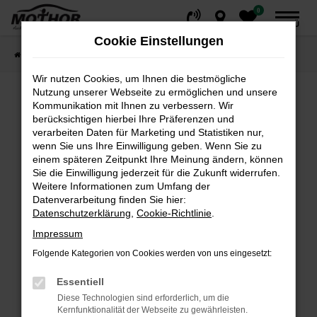
0
Zum
MENÜ
Hauptinhalt
Cookie Einstellungen
springen
Startseite
Fahrzeuge
Fahrzeugsuche
Wir nutzen Cookies, um Ihnen die bestmögliche
Nutzung unserer Webseite zu ermöglichen und unsere
Kommunikation mit Ihnen zu verbessern. Wir
Fehler: Network Error
berücksichtigen hierbei Ihre Präferenzen und
verarbeiten Daten für Marketing und Statistiken nur,
wenn Sie uns Ihre Einwilligung geben. Wenn Sie zu
Beim Laden ist ein Fehler aufgetreten.
einem späteren Zeitpunkt Ihre Meinung ändern, können
Hier sind ein paar Tipps, die dir helfen können:
Sie die Einwilligung jederzeit für die Zukunft widerrufen.
Weitere Informationen zum Umfang der
Überprüfe deine Firewall und deine
Datenverarbeitung finden Sie hier:
Internetverbindung.
Datenschutzerklärung
,
Cookie-Richtlinie
.
Laden andere Webseiten, zum Beispiel deine
Impressum
Suchmaschine?
Folgende Kategorien von Cookies werden von uns eingesetzt:
Prüfe deine Browsererweiterungen.
Manche Erweiterungen, wie Werbeblocker,
Essentiell
können das Laden bestimmter Seiten
Diese Technologien sind erforderlich, um die
verhindern. Funktioniert die Seite in einem
Kernfunktionalität der Webseite zu gewährleisten.