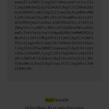
ewogICJuYW1lIjogIk5ldHdvcmtFcnJvciIs
CiAgImNvbmZpZyI6IHsKICAgICJtZXRob2Qi
OiAiR0VUIiwKICAgICJ1cmwiOiAiaHR0cHM6
Ly9hcGkueC5ha3MtcHJvZC5hdWRhcmlzLm5l
dC92MS9jbGllbnRzLzI0OTMvd2Vic2l0ZS12
ZWhpY2xlcy9NTlc4MzcxP2ZpZWxkPWludGVy
bmFsTnVtYmVyJndlYnNpdGU9NjVmMWM2M2Ey
NmJhZjc2OThlMDg2OTdjIiwKICAgICJoZWFk
ZXJzIjoge30sCiAgICAiYm9keSI6IG51bGws
CiAgICAiZXhwZWN0IjogewogICAgICAicmVz
cG9uc2VUeXBlIjogIiIKICAgIH0sCiAgICAi
dGltZW91dCI6IDAsCiAgICAicHJvZ3Jlc3Mi
OiBudWxsLAogICAgInJpc2t5IjogZmFsc2UK
ICB9Cn0=