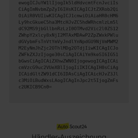
ewogICJuYW1lIjogIk5ldHdvcmtFcnJvciIs
CiAgImNvbmZpZyI6IHsKICAgICJtZXRob2Qi
OiAiR0VUIiwKICAgICJ1cmwiOiAiaHR0cHM6
Ly9hcGkueC5ha3MtcHJvZC5hdWRhcmlzLm5l
dC92MS9jbGllbnRzLzI0OTMvd2Vic2l0ZS12
ZWhpY2xlcy8xNjI2MTAxMDAwP2ZpZWxkPWlu
dGVybmFsTnVtYmVyJndlYnNpdGU9NjVmMWM2
M2EyNmJhZjc2OThlMDg2OTdjIiwKICAgICJo
ZWFkZXJzIjoge30sCiAgICAiYm9keSI6IG51
bGwsCiAgICAiZXhwZWN0IjogewogICAgICAi
cmVzcG9uc2VUeXBlIjogIiIKICAgIH0sCiAg
ICAidGltZW91dCI6IDAsCiAgICAicHJvZ3Jl
c3MiOiBudWxsLAogICAgInJpc2t5IjogZmFs
c2UKICB9Cn0=