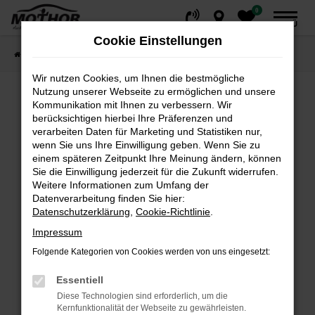
0
Zum
MENÜ
Hauptinhalt
Cookie Einstellungen
springen
Startseite
Fahrzeuge
Fahrzeugsuche
Wir nutzen Cookies, um Ihnen die bestmögliche
Nutzung unserer Webseite zu ermöglichen und unsere
Kommunikation mit Ihnen zu verbessern. Wir
Fehler: Network Error
berücksichtigen hierbei Ihre Präferenzen und
verarbeiten Daten für Marketing und Statistiken nur,
wenn Sie uns Ihre Einwilligung geben. Wenn Sie zu
Beim Laden ist ein Fehler aufgetreten.
einem späteren Zeitpunkt Ihre Meinung ändern, können
Hier sind ein paar Tipps, die dir helfen können:
Sie die Einwilligung jederzeit für die Zukunft widerrufen.
Weitere Informationen zum Umfang der
Überprüfe deine Firewall und deine
Datenverarbeitung finden Sie hier:
Internetverbindung.
Datenschutzerklärung
,
Cookie-Richtlinie
.
Laden andere Webseiten, zum Beispiel deine
Impressum
Suchmaschine?
Folgende Kategorien von Cookies werden von uns eingesetzt:
Prüfe deine Browsererweiterungen.
Manche Erweiterungen, wie Werbeblocker,
Essentiell
können das Laden bestimmter Seiten
Diese Technologien sind erforderlich, um die
verhindern. Funktioniert die Seite in einem
Kernfunktionalität der Webseite zu gewährleisten.