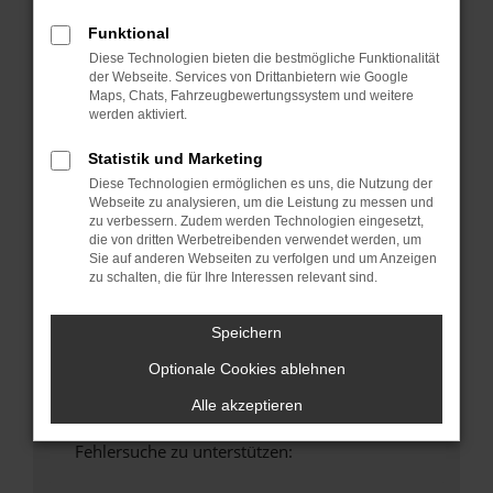
anderen Browser oder in einem privaten
Funktional
Fenster?
Diese Technologien bieten die bestmögliche Funktionalität
Starte dein Gerät neu.
der Webseite. Services von Drittanbietern wie Google
Das kann manchmal helfen, vorübergehende
Maps, Chats, Fahrzeugbewertungssystem und weitere
werden aktiviert.
Probleme zu beheben.
Stelle sicher, dass dein Browser und dein
Statistik und Marketing
Betriebssystem auf dem neuesten Stand
Diese Technologien ermöglichen es uns, die Nutzung der
sind.
Webseite zu analysieren, um die Leistung zu messen und
Veraltete Software birgt nicht nur ein
zu verbessern. Zudem werden Technologien eingesetzt,
die von dritten Werbetreibenden verwendet werden, um
Sicherheitsrisiko, sondern kann auch dazu
Sie auf anderen Webseiten zu verfolgen und um Anzeigen
führen, dass bestimmte Funktionen nicht mehr
zu schalten, die für Ihre Interessen relevant sind.
unterstützt werden.
Wende dich an den Webseitenbetreiber.
Speichern
Wenn du alle oben genannten Schritte versucht
Optionale Cookies ablehnen
hast, kontaktiere uns bitte. Wir werden
versuchen, das Problem zu beheben. Du kannst
Alle akzeptieren
uns diesen Text schicken, um uns bei der
Fehlersuche zu unterstützen: