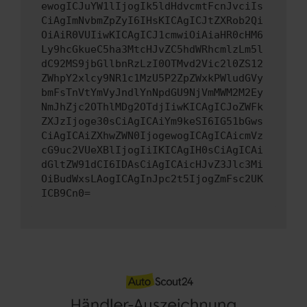
ewogICJuYW1lIjogIk5ldHdvcmtFcnJvciIs
CiAgImNvbmZpZyI6IHsKICAgICJtZXRob2Qi
OiAiR0VUIiwKICAgICJ1cmwiOiAiaHR0cHM6
Ly9hcGkueC5ha3MtcHJvZC5hdWRhcmlzLm5l
dC92MS9jbGllbnRzLzI0OTMvd2Vic2l0ZS12
ZWhpY2xlcy9NR1c1MzU5P2ZpZWxkPWludGVy
bmFsTnVtYmVyJndlYnNpdGU9NjVmMWM2M2Ey
NmJhZjc2OThlMDg2OTdjIiwKICAgICJoZWFk
ZXJzIjoge30sCiAgICAiYm9keSI6IG51bGws
CiAgICAiZXhwZWN0IjogewogICAgICAicmVz
cG9uc2VUeXBlIjogIiIKICAgIH0sCiAgICAi
dGltZW91dCI6IDAsCiAgICAicHJvZ3Jlc3Mi
OiBudWxsLAogICAgInJpc2t5IjogZmFsc2UK
ICB9Cn0=