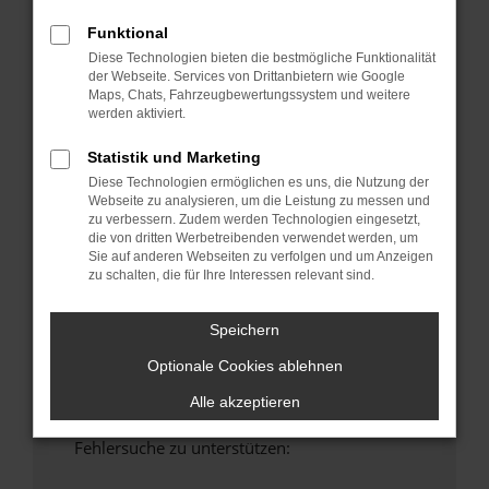
anderen Browser oder in einem privaten
Funktional
Fenster?
Diese Technologien bieten die bestmögliche Funktionalität
Starte dein Gerät neu.
der Webseite. Services von Drittanbietern wie Google
Das kann manchmal helfen, vorübergehende
Maps, Chats, Fahrzeugbewertungssystem und weitere
werden aktiviert.
Probleme zu beheben.
Stelle sicher, dass dein Browser und dein
Statistik und Marketing
Betriebssystem auf dem neuesten Stand
Diese Technologien ermöglichen es uns, die Nutzung der
sind.
Webseite zu analysieren, um die Leistung zu messen und
Veraltete Software birgt nicht nur ein
zu verbessern. Zudem werden Technologien eingesetzt,
die von dritten Werbetreibenden verwendet werden, um
Sicherheitsrisiko, sondern kann auch dazu
Sie auf anderen Webseiten zu verfolgen und um Anzeigen
führen, dass bestimmte Funktionen nicht mehr
zu schalten, die für Ihre Interessen relevant sind.
unterstützt werden.
Wende dich an den Webseitenbetreiber.
Speichern
Wenn du alle oben genannten Schritte versucht
Optionale Cookies ablehnen
hast, kontaktiere uns bitte. Wir werden
versuchen, das Problem zu beheben. Du kannst
Alle akzeptieren
uns diesen Text schicken, um uns bei der
Fehlersuche zu unterstützen: