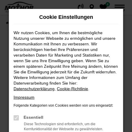
0
Zum
MENÜ
Hauptinhalt
Cookie Einstellungen
springen
Startseite
Fahrzeuge
Fahrzeugsuche
Wir nutzen Cookies, um Ihnen die bestmögliche
Nutzung unserer Webseite zu ermöglichen und unsere
Kommunikation mit Ihnen zu verbessern. Wir
Fehler: Network Error
berücksichtigen hierbei Ihre Präferenzen und
verarbeiten Daten für Marketing und Statistiken nur,
wenn Sie uns Ihre Einwilligung geben. Wenn Sie zu
Beim Laden ist ein Fehler aufgetreten.
einem späteren Zeitpunkt Ihre Meinung ändern, können
Hier sind ein paar Tipps, die dir helfen können:
Sie die Einwilligung jederzeit für die Zukunft widerrufen.
Weitere Informationen zum Umfang der
Überprüfe deine Firewall und deine
Datenverarbeitung finden Sie hier:
Internetverbindung.
Datenschutzerklärung
,
Cookie-Richtlinie
.
Laden andere Webseiten, zum Beispiel deine
Impressum
Suchmaschine?
Folgende Kategorien von Cookies werden von uns eingesetzt:
Prüfe deine Browsererweiterungen.
Manche Erweiterungen, wie Werbeblocker,
Essentiell
können das Laden bestimmter Seiten
Diese Technologien sind erforderlich, um die
verhindern. Funktioniert die Seite in einem
Kernfunktionalität der Webseite zu gewährleisten.