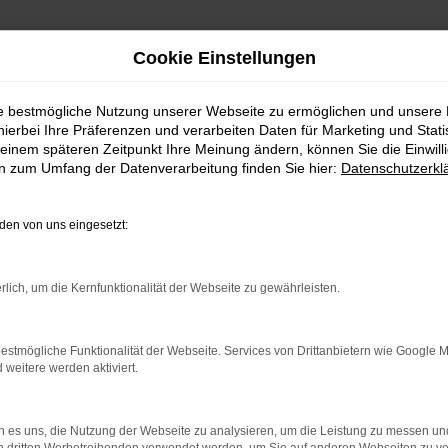
Cookie Einstellungen
ie bestmögliche Nutzung unserer Webseite zu ermöglichen und unsere
hierbei Ihre Präferenzen und verarbeiten Daten für Marketing und Stati
einem späteren Zeitpunkt Ihre Meinung ändern, können Sie die Einwillig
en zum Umfang der Datenverarbeitung finden Sie hier:
Datenschutzerkl
en von uns eingesetzt:
indung.
rlich, um die Kernfunktionalität der Webseite zu gewährleisten.
hine?
aden bestimmter Seiten verhindern. Funktioniert die Seite in e
estmögliche Funktionalität der Webseite. Services von Drittanbietern wie Google 
eitere werden aktiviert.
 zu beheben.
bssystem auf dem neuesten Stand sind.
 es uns, die Nutzung der Webseite zu analysieren, um die Leistung zu messen u