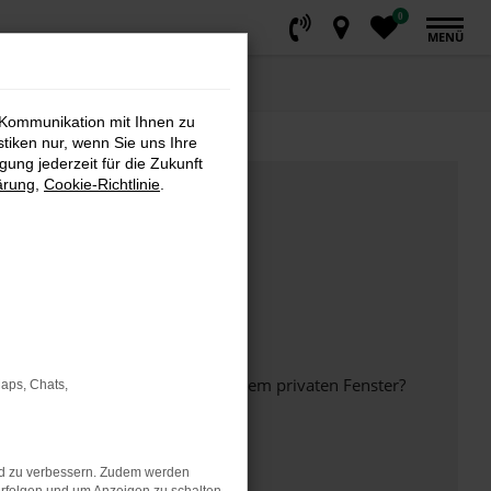
0
MENÜ
 Kommunikation mit Ihnen zu
stiken nur, wenn Sie uns Ihre
ung jederzeit für die Zukunft
ärung
,
Cookie-Richtlinie
.
inem anderen Browser oder in einem privaten Fenster?
Maps, Chats,
nd zu verbessern. Zudem werden