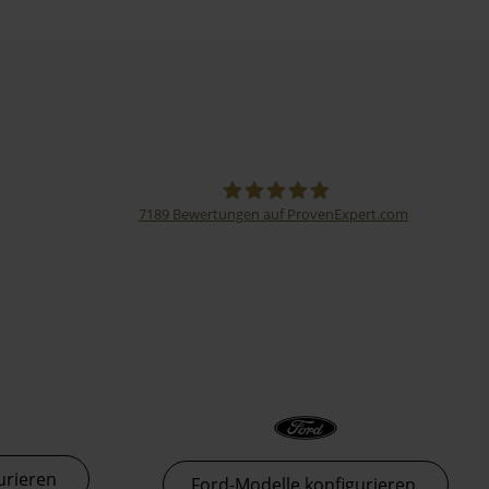
7189
Bewertungen auf ProvenExpert.com
Thormann-Gruppe
urieren
Ford-Modelle konfigurieren