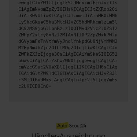
ewogICJuYW1lIjogIk5ldHdvcmtFcnJvciIs
CiAgImNvbmZpZyI6IHsKICAgICJtZXRob2Qi
OiAiR0VUIiwKICAgICJ1cmwiOiAiaHR0cHM6
Ly9hcGkueC5ha3MtcHJvZC5hdWRhcmlzLm5l
dC92MS9jbGllbnRzLzI0OTMvd2Vic2l0ZS12
ZWhpY2xlcy8xNzI2MTAxNTI0P2ZpZWxkPWlu
dGVybmFsTnVtYmVyJndlYnNpdGU9NjVmMWM2
M2EyNmJhZjc2OThlMDg2OTdjIiwKICAgICJo
ZWFkZXJzIjoge30sCiAgICAiYm9keSI6IG51
bGwsCiAgICAiZXhwZWN0IjogewogICAgICAi
cmVzcG9uc2VUeXBlIjogIiIKICAgIH0sCiAg
ICAidGltZW91dCI6IDAsCiAgICAicHJvZ3Jl
c3MiOiBudWxsLAogICAgInJpc2t5IjogZmFs
c2UKICB9Cn0=