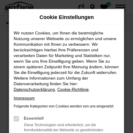
0
Zum
MENÜ
Hauptinhalt
Cookie Einstellungen
springen
Startseite
Fahrzeuge
Fahrzeugsuche
Wir nutzen Cookies, um Ihnen die bestmögliche
Nutzung unserer Webseite zu ermöglichen und unsere
Kommunikation mit Ihnen zu verbessern. Wir
Fehler: Network Error
berücksichtigen hierbei Ihre Präferenzen und
verarbeiten Daten für Marketing und Statistiken nur,
wenn Sie uns Ihre Einwilligung geben. Wenn Sie zu
Beim Laden ist ein Fehler aufgetreten.
einem späteren Zeitpunkt Ihre Meinung ändern, können
Hier sind ein paar Tipps, die dir helfen können:
Sie die Einwilligung jederzeit für die Zukunft widerrufen.
Weitere Informationen zum Umfang der
Überprüfe deine Firewall und deine
Datenverarbeitung finden Sie hier:
Internetverbindung.
Datenschutzerklärung
,
Cookie-Richtlinie
.
Laden andere Webseiten, zum Beispiel deine
Impressum
Suchmaschine?
Folgende Kategorien von Cookies werden von uns eingesetzt:
Prüfe deine Browsererweiterungen.
Manche Erweiterungen, wie Werbeblocker,
Essentiell
können das Laden bestimmter Seiten
Diese Technologien sind erforderlich, um die
verhindern. Funktioniert die Seite in einem
Kernfunktionalität der Webseite zu gewährleisten.