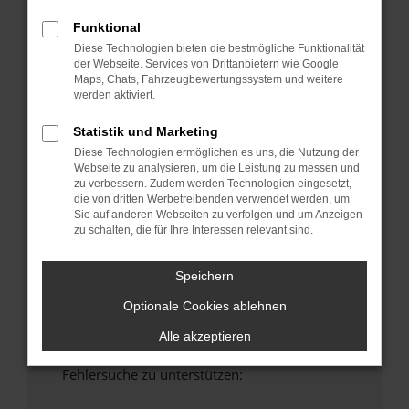
anderen Browser oder in einem privaten
Funktional
Fenster?
Diese Technologien bieten die bestmögliche Funktionalität
Starte dein Gerät neu.
der Webseite. Services von Drittanbietern wie Google
Das kann manchmal helfen, vorübergehende
Maps, Chats, Fahrzeugbewertungssystem und weitere
werden aktiviert.
Probleme zu beheben.
Stelle sicher, dass dein Browser und dein
Statistik und Marketing
Betriebssystem auf dem neuesten Stand
Diese Technologien ermöglichen es uns, die Nutzung der
sind.
Webseite zu analysieren, um die Leistung zu messen und
Veraltete Software birgt nicht nur ein
zu verbessern. Zudem werden Technologien eingesetzt,
die von dritten Werbetreibenden verwendet werden, um
Sicherheitsrisiko, sondern kann auch dazu
Sie auf anderen Webseiten zu verfolgen und um Anzeigen
führen, dass bestimmte Funktionen nicht mehr
zu schalten, die für Ihre Interessen relevant sind.
unterstützt werden.
Wende dich an den Webseitenbetreiber.
Speichern
Wenn du alle oben genannten Schritte versucht
Optionale Cookies ablehnen
hast, kontaktiere uns bitte. Wir werden
versuchen, das Problem zu beheben. Du kannst
Alle akzeptieren
uns diesen Text schicken, um uns bei der
Fehlersuche zu unterstützen: