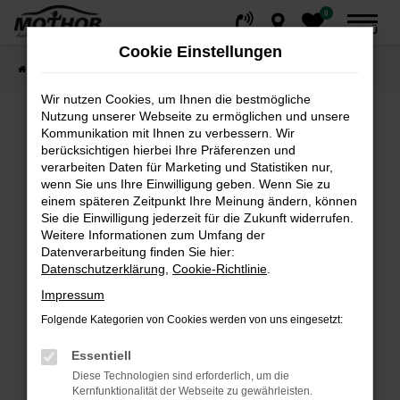
0
Zum
MENÜ
Hauptinhalt
Cookie Einstellungen
springen
Startseite
Fahrzeuge
Fahrzeugsuche
Wir nutzen Cookies, um Ihnen die bestmögliche
Nutzung unserer Webseite zu ermöglichen und unsere
Kommunikation mit Ihnen zu verbessern. Wir
Fehler: Network Error
berücksichtigen hierbei Ihre Präferenzen und
verarbeiten Daten für Marketing und Statistiken nur,
wenn Sie uns Ihre Einwilligung geben. Wenn Sie zu
Beim Laden ist ein Fehler aufgetreten.
einem späteren Zeitpunkt Ihre Meinung ändern, können
Hier sind ein paar Tipps, die dir helfen können:
Sie die Einwilligung jederzeit für die Zukunft widerrufen.
Weitere Informationen zum Umfang der
Überprüfe deine Firewall und deine
Datenverarbeitung finden Sie hier:
Internetverbindung.
Datenschutzerklärung
,
Cookie-Richtlinie
.
Laden andere Webseiten, zum Beispiel deine
Impressum
Suchmaschine?
Folgende Kategorien von Cookies werden von uns eingesetzt:
Prüfe deine Browsererweiterungen.
Manche Erweiterungen, wie Werbeblocker,
Essentiell
können das Laden bestimmter Seiten
Diese Technologien sind erforderlich, um die
verhindern. Funktioniert die Seite in einem
Kernfunktionalität der Webseite zu gewährleisten.