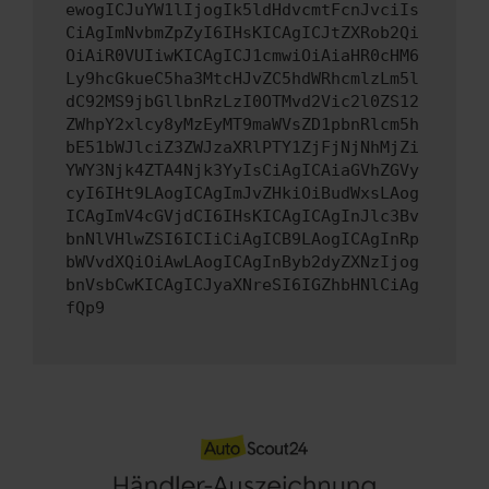
ewogICJuYW1lIjogIk5ldHdvcmtFcnJvciIs
CiAgImNvbmZpZyI6IHsKICAgICJtZXRob2Qi
OiAiR0VUIiwKICAgICJ1cmwiOiAiaHR0cHM6
Ly9hcGkueC5ha3MtcHJvZC5hdWRhcmlzLm5l
dC92MS9jbGllbnRzLzI0OTMvd2Vic2l0ZS12
ZWhpY2xlcy8yMzEyMT9maWVsZD1pbnRlcm5h
bE51bWJlciZ3ZWJzaXRlPTY1ZjFjNjNhMjZi
YWY3Njk4ZTA4Njk3YyIsCiAgICAiaGVhZGVy
cyI6IHt9LAogICAgImJvZHkiOiBudWxsLAog
ICAgImV4cGVjdCI6IHsKICAgICAgInJlc3Bv
bnNlVHlwZSI6ICIiCiAgICB9LAogICAgInRp
bWVvdXQiOiAwLAogICAgInByb2dyZXNzIjog
bnVsbCwKICAgICJyaXNreSI6IGZhbHNlCiAg
fQp9