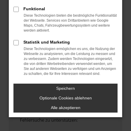
anderen Browser oder in einem privaten
Funktional
Fenster?
Diese Technologien bieten die bestmögliche Funktionalität
Starte dein Gerät neu.
der Webseite. Services von Drittanbietern wie Google
Das kann manchmal helfen, vorübergehende
Maps, Chats, Fahrzeugbewertungssystem und weitere
werden aktiviert.
Probleme zu beheben.
Stelle sicher, dass dein Browser und dein
Statistik und Marketing
Betriebssystem auf dem neuesten Stand
Diese Technologien ermöglichen es uns, die Nutzung der
sind.
Webseite zu analysieren, um die Leistung zu messen und
Veraltete Software birgt nicht nur ein
zu verbessern. Zudem werden Technologien eingesetzt,
die von dritten Werbetreibenden verwendet werden, um
Sicherheitsrisiko, sondern kann auch dazu
Sie auf anderen Webseiten zu verfolgen und um Anzeigen
führen, dass bestimmte Funktionen nicht mehr
zu schalten, die für Ihre Interessen relevant sind.
unterstützt werden.
Wende dich an den Webseitenbetreiber.
Speichern
Wenn du alle oben genannten Schritte versucht
Optionale Cookies ablehnen
hast, kontaktiere uns bitte. Wir werden
versuchen, das Problem zu beheben. Du kannst
Alle akzeptieren
uns diesen Text schicken, um uns bei der
Fehlersuche zu unterstützen: