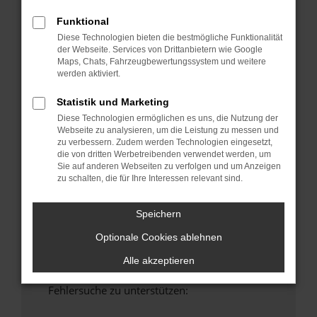
anderen Browser oder in einem privaten
Funktional
Fenster?
Diese Technologien bieten die bestmögliche Funktionalität
Starte dein Gerät neu.
der Webseite. Services von Drittanbietern wie Google
Das kann manchmal helfen, vorübergehende
Maps, Chats, Fahrzeugbewertungssystem und weitere
werden aktiviert.
Probleme zu beheben.
Stelle sicher, dass dein Browser und dein
Statistik und Marketing
Betriebssystem auf dem neuesten Stand
Diese Technologien ermöglichen es uns, die Nutzung der
sind.
Webseite zu analysieren, um die Leistung zu messen und
Veraltete Software birgt nicht nur ein
zu verbessern. Zudem werden Technologien eingesetzt,
die von dritten Werbetreibenden verwendet werden, um
Sicherheitsrisiko, sondern kann auch dazu
Sie auf anderen Webseiten zu verfolgen und um Anzeigen
führen, dass bestimmte Funktionen nicht mehr
zu schalten, die für Ihre Interessen relevant sind.
unterstützt werden.
Wende dich an den Webseitenbetreiber.
Speichern
Wenn du alle oben genannten Schritte versucht
Optionale Cookies ablehnen
hast, kontaktiere uns bitte. Wir werden
versuchen, das Problem zu beheben. Du kannst
Alle akzeptieren
uns diesen Text schicken, um uns bei der
Fehlersuche zu unterstützen: