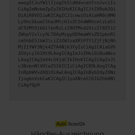
ewogICJuYW1lIjogIk5ldHdvcmtFcnJvciIs
CiAgImNvbmZpZyI6IHsKICAgICJtZXRob2Qi
OiAiR0VUIiwKICAgICJ1cmwiOiAiaHR0cHM6
Ly9hcGkueC5ha3MtcHJvZC5hdWRhcmlzLm5l
dC92MS9jbGllbnRzLzI0OTMvd2Vic2l0ZS12
ZWhpY2xlcy9LTDAyMzgyOD9maWVsZD1pbnRl
cm5hbE51bWJlciZ3ZWJzaXRlPTY1ZjFjNjNh
MjZiYWY3Njk4ZTA4Njk3YyIsCiAgICAiaGVh
ZGVycyI6IHt9LAogICAgImJvZHkiOiBudWxs
LAogICAgImV4cGVjdCI6IHsKICAgICAgInJl
c3BvbnNlVHlwZSI6ICIiCiAgICB9LAogICAg
InRpbWVvdXQiOiAwLAogICAgInByb2dyZXNz
IjogbnVsbCwKICAgICJyaXNreSI6IGZhbHNl
CiAgfQp9