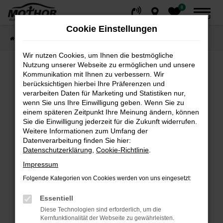
0
Zum
MENÜ
Hauptinhalt
Cookie Einstellungen
springen
Startseite
Fahrzeuge
Fahrzeugsuche
Wir nutzen Cookies, um Ihnen die bestmögliche
Nutzung unserer Webseite zu ermöglichen und unsere
Kommunikation mit Ihnen zu verbessern. Wir
Fehler: Network Error
berücksichtigen hierbei Ihre Präferenzen und
verarbeiten Daten für Marketing und Statistiken nur,
wenn Sie uns Ihre Einwilligung geben. Wenn Sie zu
Beim Laden ist ein Fehler aufgetreten.
einem späteren Zeitpunkt Ihre Meinung ändern, können
Hier sind ein paar Tipps, die dir helfen können:
Sie die Einwilligung jederzeit für die Zukunft widerrufen.
Weitere Informationen zum Umfang der
Überprüfe deine Firewall und deine
Datenverarbeitung finden Sie hier:
Internetverbindung.
Datenschutzerklärung
,
Cookie-Richtlinie
.
Laden andere Webseiten, zum Beispiel deine
Impressum
Suchmaschine?
Folgende Kategorien von Cookies werden von uns eingesetzt:
Prüfe deine Browsererweiterungen.
Manche Erweiterungen, wie Werbeblocker,
Essentiell
können das Laden bestimmter Seiten
Diese Technologien sind erforderlich, um die
verhindern. Funktioniert die Seite in einem
Kernfunktionalität der Webseite zu gewährleisten.