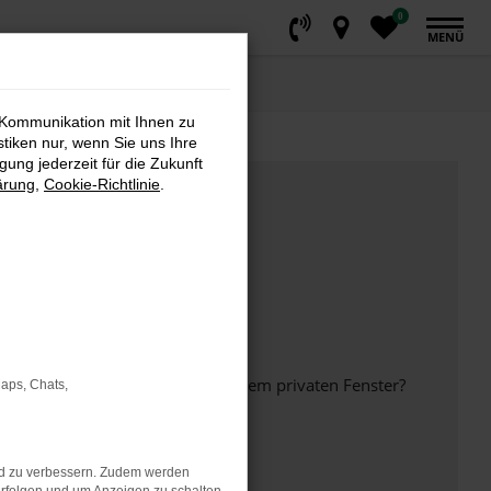
0
MENÜ
 Kommunikation mit Ihnen zu
stiken nur, wenn Sie uns Ihre
ung jederzeit für die Zukunft
ärung
,
Cookie-Richtlinie
.
inem anderen Browser oder in einem privaten Fenster?
Maps, Chats,
nd zu verbessern. Zudem werden