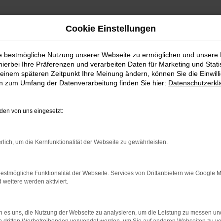
Cookie Einstellungen
ie bestmögliche Nutzung unserer Webseite zu ermöglichen und unsere
hierbei Ihre Präferenzen und verarbeiten Daten für Marketing und Stati
einem späteren Zeitpunkt Ihre Meinung ändern, können Sie die Einwillig
en zum Umfang der Datenverarbeitung finden Sie hier:
Datenschutzerkl
en von uns eingesetzt:
indung.
rlich, um die Kernfunktionalität der Webseite zu gewährleisten.
hine?
aden bestimmter Seiten verhindern. Funktioniert die Seite in e
estmögliche Funktionalität der Webseite. Services von Drittanbietern wie Google 
eitere werden aktiviert.
 zu beheben.
bssystem auf dem neuesten Stand sind.
 es uns, die Nutzung der Webseite zu analysieren, um die Leistung zu messen u