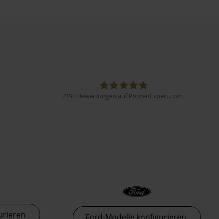
7193
Bewertungen auf ProvenExpert.com
Thormann-Gruppe
urieren
Ford-Modelle konfigurieren