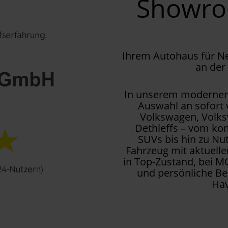
Showr
Ihrem Autohaus für 
an der
In unserem modernen 
Auswahl an sofort
Volkswagen, Volks
Dethleffs – vom kom
SUVs bis hin zu Nu
Fahrzeug mit aktuell
in Top-Zustand, bei M
und persönliche Be
Hav