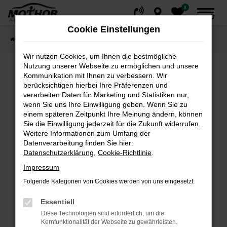
0
Zum
MENÜ
Hauptinhalt
Cookie Einstellungen
springen
Startseite
Fahrzeuge
Fahrzeugsuche
Wir nutzen Cookies, um Ihnen die bestmögliche
Nutzung unserer Webseite zu ermöglichen und unsere
Kommunikation mit Ihnen zu verbessern. Wir
Fehler: Network Error
berücksichtigen hierbei Ihre Präferenzen und
verarbeiten Daten für Marketing und Statistiken nur,
wenn Sie uns Ihre Einwilligung geben. Wenn Sie zu
Beim Laden ist ein Fehler aufgetreten.
einem späteren Zeitpunkt Ihre Meinung ändern, können
Hier sind ein paar Tipps, die dir helfen können:
Sie die Einwilligung jederzeit für die Zukunft widerrufen.
Weitere Informationen zum Umfang der
Überprüfe deine Firewall und deine
Datenverarbeitung finden Sie hier:
Internetverbindung.
Datenschutzerklärung
,
Cookie-Richtlinie
.
Laden andere Webseiten, zum Beispiel deine
Impressum
Suchmaschine?
Folgende Kategorien von Cookies werden von uns eingesetzt:
Prüfe deine Browsererweiterungen.
Manche Erweiterungen, wie Werbeblocker,
Essentiell
können das Laden bestimmter Seiten
Diese Technologien sind erforderlich, um die
verhindern. Funktioniert die Seite in einem
Kernfunktionalität der Webseite zu gewährleisten.