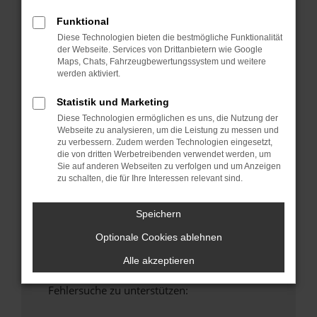
anderen Browser oder in einem privaten
Funktional
Fenster?
Diese Technologien bieten die bestmögliche Funktionalität
Starte dein Gerät neu.
der Webseite. Services von Drittanbietern wie Google
Das kann manchmal helfen, vorübergehende
Maps, Chats, Fahrzeugbewertungssystem und weitere
werden aktiviert.
Probleme zu beheben.
Stelle sicher, dass dein Browser und dein
Statistik und Marketing
Betriebssystem auf dem neuesten Stand
Diese Technologien ermöglichen es uns, die Nutzung der
sind.
Webseite zu analysieren, um die Leistung zu messen und
Veraltete Software birgt nicht nur ein
zu verbessern. Zudem werden Technologien eingesetzt,
die von dritten Werbetreibenden verwendet werden, um
Sicherheitsrisiko, sondern kann auch dazu
Sie auf anderen Webseiten zu verfolgen und um Anzeigen
führen, dass bestimmte Funktionen nicht mehr
zu schalten, die für Ihre Interessen relevant sind.
unterstützt werden.
Wende dich an den Webseitenbetreiber.
Speichern
Wenn du alle oben genannten Schritte versucht
Optionale Cookies ablehnen
hast, kontaktiere uns bitte. Wir werden
versuchen, das Problem zu beheben. Du kannst
Alle akzeptieren
uns diesen Text schicken, um uns bei der
Fehlersuche zu unterstützen: