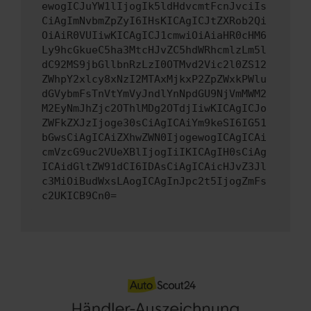
ewogICJuYW1lIjogIk5ldHdvcmtFcnJvciIs
CiAgImNvbmZpZyI6IHsKICAgICJtZXRob2Qi
OiAiR0VUIiwKICAgICJ1cmwiOiAiaHR0cHM6
Ly9hcGkueC5ha3MtcHJvZC5hdWRhcmlzLm5l
dC92MS9jbGllbnRzLzI0OTMvd2Vic2l0ZS12
ZWhpY2xlcy8xNzI2MTAxMjkxP2ZpZWxkPWlu
dGVybmFsTnVtYmVyJndlYnNpdGU9NjVmMWM2
M2EyNmJhZjc2OThlMDg2OTdjIiwKICAgICJo
ZWFkZXJzIjoge30sCiAgICAiYm9keSI6IG51
bGwsCiAgICAiZXhwZWN0IjogewogICAgICAi
cmVzcG9uc2VUeXBlIjogIiIKICAgIH0sCiAg
ICAidGltZW91dCI6IDAsCiAgICAicHJvZ3Jl
c3MiOiBudWxsLAogICAgInJpc2t5IjogZmFs
c2UKICB9Cn0=