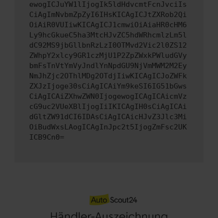
ewogICJuYW1lIjogIk5ldHdvcmtFcnJvciIs
CiAgImNvbmZpZyI6IHsKICAgICJtZXRob2Qi
OiAiR0VUIiwKICAgICJ1cmwiOiAiaHR0cHM6
Ly9hcGkueC5ha3MtcHJvZC5hdWRhcmlzLm5l
dC92MS9jbGllbnRzLzI0OTMvd2Vic2l0ZS12
ZWhpY2xlcy9GR1czMjU1P2ZpZWxkPWludGVy
bmFsTnVtYmVyJndlYnNpdGU9NjVmMWM2M2Ey
NmJhZjc2OThlMDg2OTdjIiwKICAgICJoZWFk
ZXJzIjoge30sCiAgICAiYm9keSI6IG51bGws
CiAgICAiZXhwZWN0IjogewogICAgICAicmVz
cG9uc2VUeXBlIjogIiIKICAgIH0sCiAgICAi
dGltZW91dCI6IDAsCiAgICAicHJvZ3Jlc3Mi
OiBudWxsLAogICAgInJpc2t5IjogZmFsc2UK
ICB9Cn0=