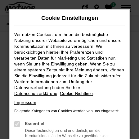
0
Zum
MENÜ
Hauptinhalt
Cookie Einstellungen
springen
Startseite
Fahrzeuge
Fahrzeugsuche
Wir nutzen Cookies, um Ihnen die bestmögliche
Nutzung unserer Webseite zu ermöglichen und unsere
Kommunikation mit Ihnen zu verbessern. Wir
Fehler: Network Error
berücksichtigen hierbei Ihre Präferenzen und
verarbeiten Daten für Marketing und Statistiken nur,
wenn Sie uns Ihre Einwilligung geben. Wenn Sie zu
Beim Laden ist ein Fehler aufgetreten.
einem späteren Zeitpunkt Ihre Meinung ändern, können
Hier sind ein paar Tipps, die dir helfen können:
Sie die Einwilligung jederzeit für die Zukunft widerrufen.
Weitere Informationen zum Umfang der
Überprüfe deine Firewall und deine
Datenverarbeitung finden Sie hier:
Internetverbindung.
Datenschutzerklärung
,
Cookie-Richtlinie
.
Laden andere Webseiten, zum Beispiel deine
Impressum
Suchmaschine?
Folgende Kategorien von Cookies werden von uns eingesetzt:
Prüfe deine Browsererweiterungen.
Manche Erweiterungen, wie Werbeblocker,
Essentiell
können das Laden bestimmter Seiten
Diese Technologien sind erforderlich, um die
verhindern. Funktioniert die Seite in einem
Kernfunktionalität der Webseite zu gewährleisten.