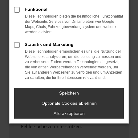
anderen Browser oder in einem privaten
Funktional
Fenster?
Diese Technologien bieten die bestmögliche Funktionalität
Starte dein Gerät neu.
der Webseite. Services von Drittanbietern wie Google
Das kann manchmal helfen, vorübergehende
Maps, Chats, Fahrzeugbewertungssystem und weitere
werden aktiviert.
Probleme zu beheben.
Stelle sicher, dass dein Browser und dein
Statistik und Marketing
Betriebssystem auf dem neuesten Stand
Diese Technologien ermöglichen es uns, die Nutzung der
sind.
Webseite zu analysieren, um die Leistung zu messen und
Veraltete Software birgt nicht nur ein
zu verbessern. Zudem werden Technologien eingesetzt,
die von dritten Werbetreibenden verwendet werden, um
Sicherheitsrisiko, sondern kann auch dazu
Sie auf anderen Webseiten zu verfolgen und um Anzeigen
führen, dass bestimmte Funktionen nicht mehr
zu schalten, die für Ihre Interessen relevant sind.
unterstützt werden.
Wende dich an den Webseitenbetreiber.
Speichern
Wenn du alle oben genannten Schritte versucht
Optionale Cookies ablehnen
hast, kontaktiere uns bitte. Wir werden
versuchen, das Problem zu beheben. Du kannst
Alle akzeptieren
uns diesen Text schicken, um uns bei der
Fehlersuche zu unterstützen: