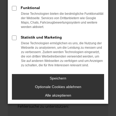
anderen Browser oder in einem privaten
Funktional
Fenster?
Diese Technologien bieten die bestmögliche Funktionalität
Starte dein Gerät neu.
der Webseite. Services von Drittanbietern wie Google
Das kann manchmal helfen, vorübergehende
Maps, Chats, Fahrzeugbewertungssystem und weitere
werden aktiviert.
Probleme zu beheben.
Stelle sicher, dass dein Browser und dein
Statistik und Marketing
Betriebssystem auf dem neuesten Stand
Diese Technologien ermöglichen es uns, die Nutzung der
sind.
Webseite zu analysieren, um die Leistung zu messen und
Veraltete Software birgt nicht nur ein
zu verbessern. Zudem werden Technologien eingesetzt,
die von dritten Werbetreibenden verwendet werden, um
Sicherheitsrisiko, sondern kann auch dazu
Sie auf anderen Webseiten zu verfolgen und um Anzeigen
führen, dass bestimmte Funktionen nicht mehr
zu schalten, die für Ihre Interessen relevant sind.
unterstützt werden.
Wende dich an den Webseitenbetreiber.
Speichern
Wenn du alle oben genannten Schritte versucht
Optionale Cookies ablehnen
hast, kontaktiere uns bitte. Wir werden
versuchen, das Problem zu beheben. Du kannst
Alle akzeptieren
uns diesen Text schicken, um uns bei der
Fehlersuche zu unterstützen: