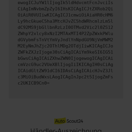
ewogICJuYW1lIjogIk5ldHdvcmtFcnJvciIs
CiAgImNvbmZpZyI6IHsKICAgICJtZXRob2Qi
OiAiR0VUIiwKICAgICJ1cmwiOiAiaHR0cHM6
Ly9hcGkueC5ha3MtcHJvZC5hdWRhcmlzLm5l
dC92MS9jbGllbnRzLzI0OTMvd2Vic2l0ZS12
ZWhpY2xlcy8xNzI2MTAxMTI4P2ZpZWxkPWlu
dGVybmFsTnVtYmVyJndlYnNpdGU9NjVmMWM2
M2EyNmJhZjc2OThlMDg2OTdjIiwKICAgICJo
ZWFkZXJzIjoge30sCiAgICAiYm9keSI6IG51
bGwsCiAgICAiZXhwZWN0IjogewogICAgICAi
cmVzcG9uc2VUeXBlIjogIiIKICAgIH0sCiAg
ICAidGltZW91dCI6IDAsCiAgICAicHJvZ3Jl
c3MiOiBudWxsLAogICAgInJpc2t5IjogZmFs
c2UKICB9Cn0=