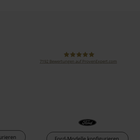
7192
Bewertungen auf ProvenExpert.com
Thormann-Gruppe
urieren
Ford-Modelle konfigurieren