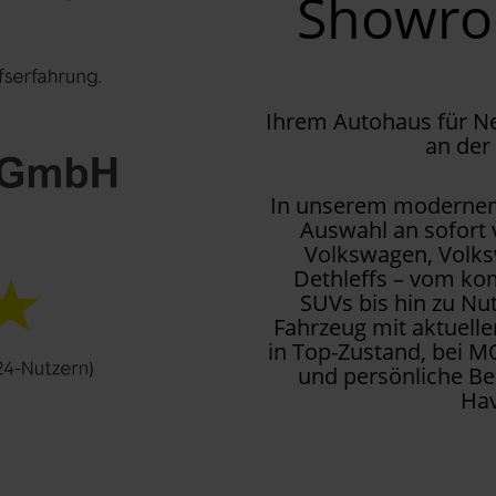
Showr
Ihrem Autohaus für 
an der
In unserem modernen 
Auswahl an sofort
Volkswagen, Volks
Dethleffs – vom kom
SUVs bis hin zu Nu
Fahrzeug mit aktuell
in Top-Zustand, bei M
und persönliche Be
Hav