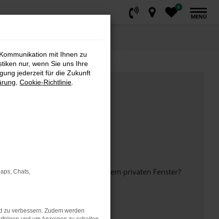
0
MENÜ
 Kommunikation mit Ihnen zu
stiken nur, wenn Sie uns Ihre
ung jederzeit für die Zukunft
ärung
,
Cookie-Richtlinie
.
inem anderen Browser oder in einem privaten Fenster?
Maps, Chats,
nd zu verbessern. Zudem werden