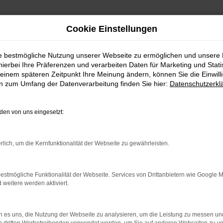
Cookie Einstellungen
ie bestmögliche Nutzung unserer Webseite zu ermöglichen und unsere
hierbei Ihre Präferenzen und verarbeiten Daten für Marketing und Stati
einem späteren Zeitpunkt Ihre Meinung ändern, können Sie die Einwillig
en zum Umfang der Datenverarbeitung finden Sie hier:
Datenschutzerkl
en von uns eingesetzt:
indung.
rlich, um die Kernfunktionalität der Webseite zu gewährleisten.
hine?
aden bestimmter Seiten verhindern. Funktioniert die Seite in e
estmögliche Funktionalität der Webseite. Services von Drittanbietern wie Google 
eitere werden aktiviert.
 zu beheben.
bssystem auf dem neuesten Stand sind.
 es uns, die Nutzung der Webseite zu analysieren, um die Leistung zu messen u