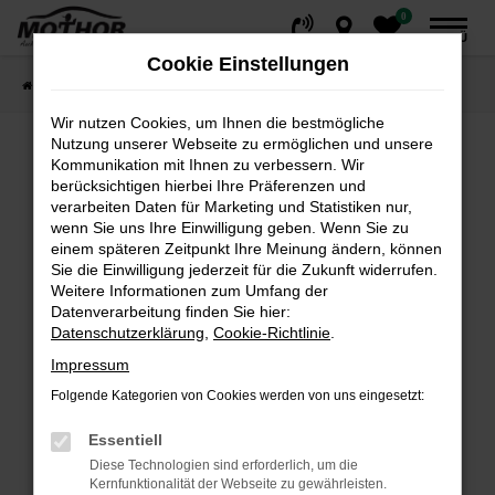
0
Zum
MENÜ
Hauptinhalt
Cookie Einstellungen
springen
Startseite
Fahrzeuge
Fahrzeugsuche
Wir nutzen Cookies, um Ihnen die bestmögliche
Nutzung unserer Webseite zu ermöglichen und unsere
Kommunikation mit Ihnen zu verbessern. Wir
Fehler: Network Error
berücksichtigen hierbei Ihre Präferenzen und
verarbeiten Daten für Marketing und Statistiken nur,
wenn Sie uns Ihre Einwilligung geben. Wenn Sie zu
Beim Laden ist ein Fehler aufgetreten.
einem späteren Zeitpunkt Ihre Meinung ändern, können
Hier sind ein paar Tipps, die dir helfen können:
Sie die Einwilligung jederzeit für die Zukunft widerrufen.
Weitere Informationen zum Umfang der
Überprüfe deine Firewall und deine
Datenverarbeitung finden Sie hier:
Internetverbindung.
Datenschutzerklärung
,
Cookie-Richtlinie
.
Laden andere Webseiten, zum Beispiel deine
Impressum
Suchmaschine?
Folgende Kategorien von Cookies werden von uns eingesetzt:
Prüfe deine Browsererweiterungen.
Manche Erweiterungen, wie Werbeblocker,
Essentiell
können das Laden bestimmter Seiten
Diese Technologien sind erforderlich, um die
verhindern. Funktioniert die Seite in einem
Kernfunktionalität der Webseite zu gewährleisten.