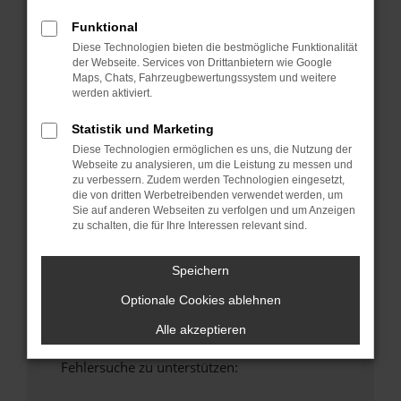
anderen Browser oder in einem privaten
Funktional
Fenster?
Diese Technologien bieten die bestmögliche Funktionalität
Starte dein Gerät neu.
der Webseite. Services von Drittanbietern wie Google
Das kann manchmal helfen, vorübergehende
Maps, Chats, Fahrzeugbewertungssystem und weitere
werden aktiviert.
Probleme zu beheben.
Stelle sicher, dass dein Browser und dein
Statistik und Marketing
Betriebssystem auf dem neuesten Stand
Diese Technologien ermöglichen es uns, die Nutzung der
sind.
Webseite zu analysieren, um die Leistung zu messen und
Veraltete Software birgt nicht nur ein
zu verbessern. Zudem werden Technologien eingesetzt,
die von dritten Werbetreibenden verwendet werden, um
Sicherheitsrisiko, sondern kann auch dazu
Sie auf anderen Webseiten zu verfolgen und um Anzeigen
führen, dass bestimmte Funktionen nicht mehr
zu schalten, die für Ihre Interessen relevant sind.
unterstützt werden.
Wende dich an den Webseitenbetreiber.
Speichern
Wenn du alle oben genannten Schritte versucht
Optionale Cookies ablehnen
hast, kontaktiere uns bitte. Wir werden
versuchen, das Problem zu beheben. Du kannst
Alle akzeptieren
uns diesen Text schicken, um uns bei der
Fehlersuche zu unterstützen: