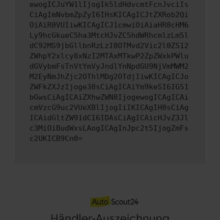
ewogICJuYW1lIjogIk5ldHdvcmtFcnJvciIs
CiAgImNvbmZpZyI6IHsKICAgICJtZXRob2Qi
OiAiR0VUIiwKICAgICJ1cmwiOiAiaHR0cHM6
Ly9hcGkueC5ha3MtcHJvZC5hdWRhcmlzLm5l
dC92MS9jbGllbnRzLzI0OTMvd2Vic2l0ZS12
ZWhpY2xlcy8xNzI2MTAxMTkwP2ZpZWxkPWlu
dGVybmFsTnVtYmVyJndlYnNpdGU9NjVmMWM2
M2EyNmJhZjc2OThlMDg2OTdjIiwKICAgICJo
ZWFkZXJzIjoge30sCiAgICAiYm9keSI6IG51
bGwsCiAgICAiZXhwZWN0IjogewogICAgICAi
cmVzcG9uc2VUeXBlIjogIiIKICAgIH0sCiAg
ICAidGltZW91dCI6IDAsCiAgICAicHJvZ3Jl
c3MiOiBudWxsLAogICAgInJpc2t5IjogZmFs
c2UKICB9Cn0=