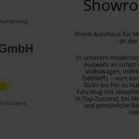
Showr
Ihrem Autohaus für 
an der
In unserem modernen 
Auswahl an sofort
Volkswagen, Volks
Dethleffs – vom kom
SUVs bis hin zu Nu
Fahrzeug mit aktuell
in Top-Zustand, bei M
und persönliche Be
Hav