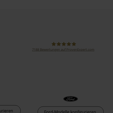
7188
Bewertungen auf ProvenExpert.com
Thormann-Gruppe
urieren
Ford-Modelle konfigurieren