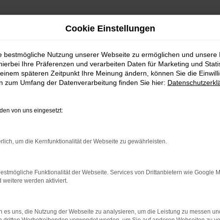
Cookie Einstellungen
ie bestmögliche Nutzung unserer Webseite zu ermöglichen und unsere
hierbei Ihre Präferenzen und verarbeiten Daten für Marketing und Stati
einem späteren Zeitpunkt Ihre Meinung ändern, können Sie die Einwillig
en zum Umfang der Datenverarbeitung finden Sie hier:
Datenschutzerkl
en von uns eingesetzt:
indung.
rlich, um die Kernfunktionalität der Webseite zu gewährleisten.
hine?
aden bestimmter Seiten verhindern. Funktioniert die Seite in e
estmögliche Funktionalität der Webseite. Services von Drittanbietern wie Google 
eitere werden aktiviert.
 zu beheben.
bssystem auf dem neuesten Stand sind.
 es uns, die Nutzung der Webseite zu analysieren, um die Leistung zu messen u