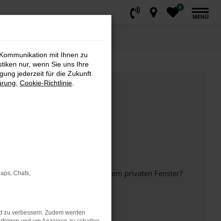
0
MENÜ
 Kommunikation mit Ihnen zu
stiken nur, wenn Sie uns Ihre
ung jederzeit für die Zukunft
ärung
,
Cookie-Richtlinie
.
inem anderen Browser oder in einem privaten Fenster?
Maps, Chats,
nd zu verbessern. Zudem werden