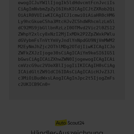
ewogICJuYW1lIjogIk5ldHdvcmtFcnJvciIs
CiAgImNvbmZpZyI6IHsKICAgICJtZXRob2Qi
OiAiR0VUIiwKICAgICJ1cmwiOiAiaHR0cHM6
Ly9hcGkueC5ha3MtcHJvZC5hdWRhcmlzLm5l
dC92MS9jbGllbnRzLzI0OTMvd2Vic2l0ZS12
ZWhpY2xlcy8xNzI2MjIxMDk2P2ZpZWxkPWlu
dGVybmFsTnVtYmVyJndlYnNpdGU9NjVmMWM2
M2EyNmJhZjc2OThlMDg2OTdjIiwKICAgICJo
ZWFkZXJzIjoge30sCiAgICAiYm9keSI6IG51
bGwsCiAgICAiZXhwZWN0IjogewogICAgICAi
cmVzcG9uc2VUeXBlIjogIiIKICAgIH0sCiAg
ICAidGltZW91dCI6IDAsCiAgICAicHJvZ3Jl
c3MiOiBudWxsLAogICAgInJpc2t5IjogZmFs
c2UKICB9Cn0=