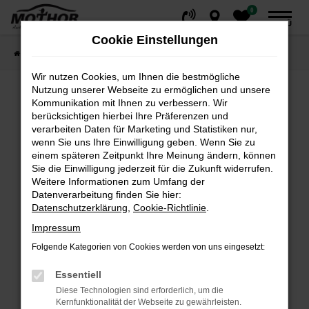
0
Zum
MENÜ
Hauptinhalt
Cookie Einstellungen
springen
Startseite
Fahrzeuge
Fahrzeugsuche
Wir nutzen Cookies, um Ihnen die bestmögliche
Nutzung unserer Webseite zu ermöglichen und unsere
Kommunikation mit Ihnen zu verbessern. Wir
Fehler: Network Error
berücksichtigen hierbei Ihre Präferenzen und
verarbeiten Daten für Marketing und Statistiken nur,
wenn Sie uns Ihre Einwilligung geben. Wenn Sie zu
Beim Laden ist ein Fehler aufgetreten.
einem späteren Zeitpunkt Ihre Meinung ändern, können
Hier sind ein paar Tipps, die dir helfen können:
Sie die Einwilligung jederzeit für die Zukunft widerrufen.
Weitere Informationen zum Umfang der
Überprüfe deine Firewall und deine
Datenverarbeitung finden Sie hier:
Internetverbindung.
Datenschutzerklärung
,
Cookie-Richtlinie
.
Laden andere Webseiten, zum Beispiel deine
Impressum
Suchmaschine?
Folgende Kategorien von Cookies werden von uns eingesetzt:
Prüfe deine Browsererweiterungen.
Manche Erweiterungen, wie Werbeblocker,
Essentiell
können das Laden bestimmter Seiten
Diese Technologien sind erforderlich, um die
verhindern. Funktioniert die Seite in einem
Kernfunktionalität der Webseite zu gewährleisten.