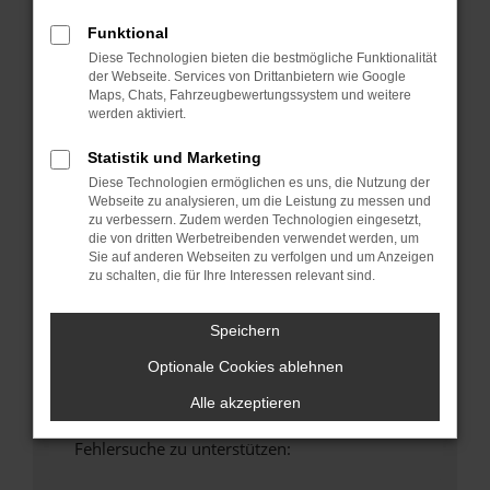
anderen Browser oder in einem privaten
Funktional
Fenster?
Diese Technologien bieten die bestmögliche Funktionalität
Starte dein Gerät neu.
der Webseite. Services von Drittanbietern wie Google
Das kann manchmal helfen, vorübergehende
Maps, Chats, Fahrzeugbewertungssystem und weitere
werden aktiviert.
Probleme zu beheben.
Stelle sicher, dass dein Browser und dein
Statistik und Marketing
Betriebssystem auf dem neuesten Stand
Diese Technologien ermöglichen es uns, die Nutzung der
sind.
Webseite zu analysieren, um die Leistung zu messen und
Veraltete Software birgt nicht nur ein
zu verbessern. Zudem werden Technologien eingesetzt,
die von dritten Werbetreibenden verwendet werden, um
Sicherheitsrisiko, sondern kann auch dazu
Sie auf anderen Webseiten zu verfolgen und um Anzeigen
führen, dass bestimmte Funktionen nicht mehr
zu schalten, die für Ihre Interessen relevant sind.
unterstützt werden.
Wende dich an den Webseitenbetreiber.
Speichern
Wenn du alle oben genannten Schritte versucht
Optionale Cookies ablehnen
hast, kontaktiere uns bitte. Wir werden
versuchen, das Problem zu beheben. Du kannst
Alle akzeptieren
uns diesen Text schicken, um uns bei der
Fehlersuche zu unterstützen: