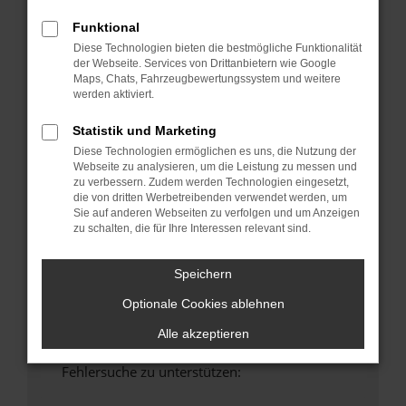
anderen Browser oder in einem privaten
Funktional
Fenster?
Diese Technologien bieten die bestmögliche Funktionalität
Starte dein Gerät neu.
der Webseite. Services von Drittanbietern wie Google
Das kann manchmal helfen, vorübergehende
Maps, Chats, Fahrzeugbewertungssystem und weitere
werden aktiviert.
Probleme zu beheben.
Stelle sicher, dass dein Browser und dein
Statistik und Marketing
Betriebssystem auf dem neuesten Stand
Diese Technologien ermöglichen es uns, die Nutzung der
sind.
Webseite zu analysieren, um die Leistung zu messen und
Veraltete Software birgt nicht nur ein
zu verbessern. Zudem werden Technologien eingesetzt,
die von dritten Werbetreibenden verwendet werden, um
Sicherheitsrisiko, sondern kann auch dazu
Sie auf anderen Webseiten zu verfolgen und um Anzeigen
führen, dass bestimmte Funktionen nicht mehr
zu schalten, die für Ihre Interessen relevant sind.
unterstützt werden.
Wende dich an den Webseitenbetreiber.
Speichern
Wenn du alle oben genannten Schritte versucht
Optionale Cookies ablehnen
hast, kontaktiere uns bitte. Wir werden
versuchen, das Problem zu beheben. Du kannst
Alle akzeptieren
uns diesen Text schicken, um uns bei der
Fehlersuche zu unterstützen: