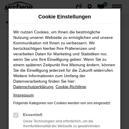
0
Zum
MENÜ
Hauptinhalt
Cookie Einstellungen
springen
Startseite
Fahrzeuge
Fahrzeugsuche
Wir nutzen Cookies, um Ihnen die bestmögliche
Nutzung unserer Webseite zu ermöglichen und unsere
Kommunikation mit Ihnen zu verbessern. Wir
Fehler: Network Error
berücksichtigen hierbei Ihre Präferenzen und
verarbeiten Daten für Marketing und Statistiken nur,
wenn Sie uns Ihre Einwilligung geben. Wenn Sie zu
Beim Laden ist ein Fehler aufgetreten.
einem späteren Zeitpunkt Ihre Meinung ändern, können
Hier sind ein paar Tipps, die dir helfen können:
Sie die Einwilligung jederzeit für die Zukunft widerrufen.
Weitere Informationen zum Umfang der
Überprüfe deine Firewall und deine
Datenverarbeitung finden Sie hier:
Internetverbindung.
Datenschutzerklärung
,
Cookie-Richtlinie
.
Laden andere Webseiten, zum Beispiel deine
Impressum
Suchmaschine?
Folgende Kategorien von Cookies werden von uns eingesetzt:
Prüfe deine Browsererweiterungen.
Manche Erweiterungen, wie Werbeblocker,
Essentiell
können das Laden bestimmter Seiten
Diese Technologien sind erforderlich, um die
verhindern. Funktioniert die Seite in einem
Kernfunktionalität der Webseite zu gewährleisten.