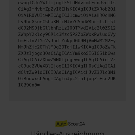
ewogICJuYW1lIjogIk5ldHdvcmtFcnJvciIs
CiAgImNvbmZpZyI6IHsKICAgICJtZXRob2Qi
OiAiR0VUIiwKICAgICJ1cmwiOiAiaHR0cHM6
Ly9hcGkueC5ha3MtcHJvZC5hdWRhcmlzLm5l
dC92MS9jbGllbnRzLzI0OTMvd2Vic2l0ZS12
ZWhpY2xlcy9GR1c3Mzc5P2ZpZWxkPWludGVy
bmFsTnVtYmVyJndlYnNpdGU9NjVmMWM2M2Ey
NmJhZjc2OThlMDg2OTdjIiwKICAgICJoZWFk
ZXJzIjoge30sCiAgICAiYm9keSI6IG51bGws
CiAgICAiZXhwZWN0IjogewogICAgICAicmVz
cG9uc2VUeXBlIjogIiIKICAgIH0sCiAgICAi
dGltZW91dCI6IDAsCiAgICAicHJvZ3Jlc3Mi
OiBudWxsLAogICAgInJpc2t5IjogZmFsc2UK
ICB9Cn0=